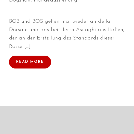
Dogshow
,
Hundeausstellung
BOB und BOS gehen mal wieder an della
Dorsale und das bei Herrn Asnaghi aus Italien,
Durchmarsch und Urlaubsgefühle
in Hallbergmoos (D)!
der an der Erstellung des Standards dieser
Voller Erfolg in Arnhem (NL)!
Rasse […]
Zino Della Dorsale sucht ein
neues Zuhause!
READ MORE
Voller Erfolg in Gerpinnes (B)!!
BIG 2 Platz 3 in Dortmund!
Juli 2026