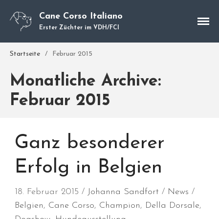
Cane Corso Italiano
Erster Züchter im VDH/FCI
Cane Corso
Unsere Hunde
Startseite
/
Februar 2015
Welpen
Monatliche Archive:
Würfe
Hundetraining
Februar 2015
Hundepension
Über mich
Ganz besonderer
Hundevermittlung
Kontakt
Erfolg in Belgien
Blog
18. Februar 2015
Johanna Sandfort
News
Belgien
,
Cane Corso
,
Champion
,
Della Dorsale
,