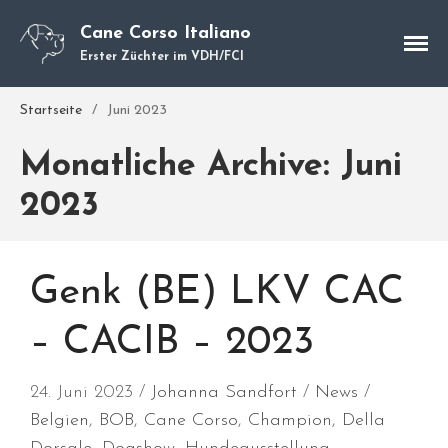
Cane Corso Italiano
Erster Züchter im VDH/FCI
Cane Corso
Startseite
/
Juni 2023
Unsere Hunde
Welpen
Monatliche Archive: Juni
Würfe
2023
Hundetraining
Hundepension
Über mich
Genk (BE) LKV CAC
Hundevermittlung
Kontakt
– CACIB – 2023
Blog
24. Juni 2023
Johanna Sandfort
News
Belgien
,
BOB
,
Cane Corso
,
Champion
,
Della