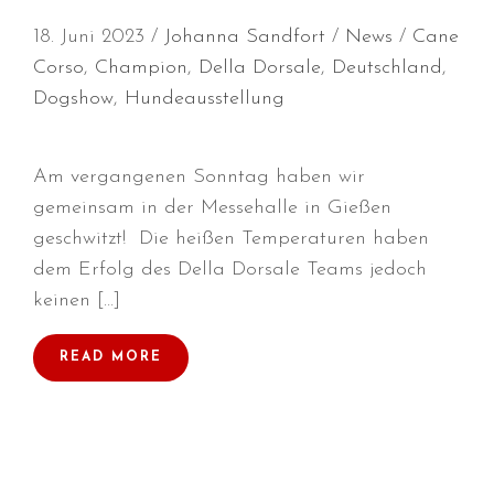
Juni 2026
18. Juni 2023
Johanna Sandfort
News
Cane
Mai 2026
Corso
,
Champion
,
Della Dorsale
,
Deutschland
,
April 2026
Dogshow
,
Hundeausstellung
März 2026
Februar 2026
Am vergangenen Sonntag haben wir
Dezember 2025
gemeinsam in der Messehalle in Gießen
November 2025
geschwitzt! Die heißen Temperaturen haben
Oktober 2025
dem Erfolg des Della Dorsale Teams jedoch
September 2025
keinen […]
August 2025
READ MORE
Juli 2025
Mai 2025
April 2025
März 2025
Januar 2025