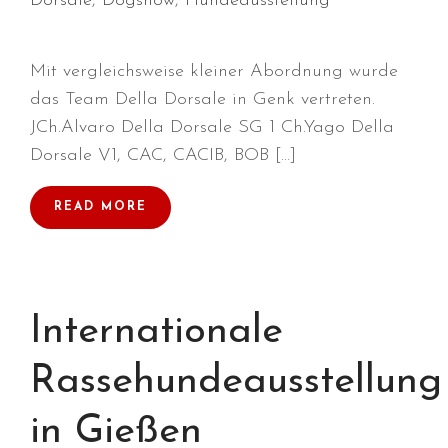
Dorsale
,
Dogshow
,
Hundeausstellung
Mit vergleichsweise kleiner Abordnung wurde
das Team Della Dorsale in Genk vertreten.
Durchmarsch und Urlaubsgefühle
JCh.Alvaro Della Dorsale SG 1 Ch.Yago Della
in Hallbergmoos (D)!
Dorsale V1, CAC, CACIB, BOB […]
Voller Erfolg in Arnhem (NL)!
Zino Della Dorsale sucht ein
READ MORE
neues Zuhause!
Voller Erfolg in Gerpinnes (B)!!
BIG 2 Platz 3 in Dortmund!
Internationale
Rassehundeausstellung
in Gießen
Juli 2026