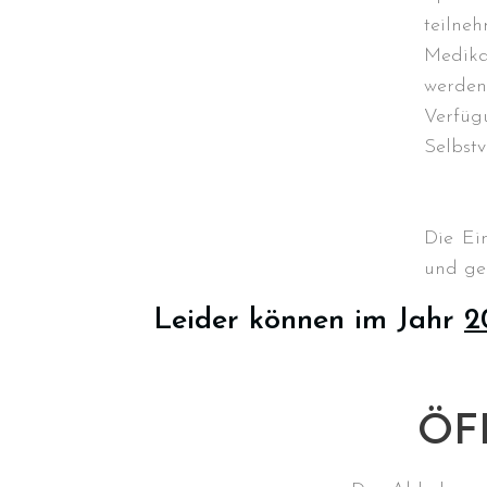
teilneh
Medika
werde
Verfüg
Selbst
Die Ei
und ge
Leider können im Jahr
2
ÖF