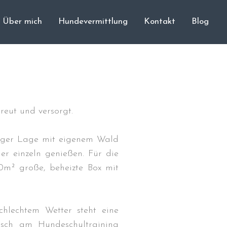
Über mich
Hundevermittlung
Kontakt
Blog
Cane Corso
Unsere Hunde
Welpen
Würfe
Hundetraining
reut und versorgt.
Hundepension
Über mich
higer Lage mit eigenem Wald
Hundevermittlung
r einzeln genießen. Für die
m² große, beheizte Box mit
Kontakt
Blog
hlechtem Wetter steht eine
nsch am Hundeschultraining