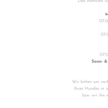
Das Abholen un
M
07:0
07:
07:0
Sonn- &
Wir bitten um vo
Ihres Hundes in u
bzw. wir ihn