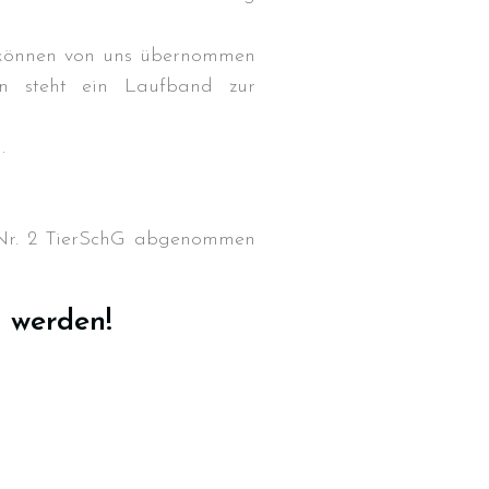
können von uns übernommen
en steht ein Laufband zur
Durchmarsch und Urlaubsgefühle
.
in Hallbergmoos (D)!
Voller Erfolg in Arnhem (NL)!
Zino Della Dorsale sucht ein
1 Nr. 2 TierSchG abgenommen
neues Zuhause!
Voller Erfolg in Gerpinnes (B)!!
BIG 2 Platz 3 in Dortmund!
 werden!
Juli 2026