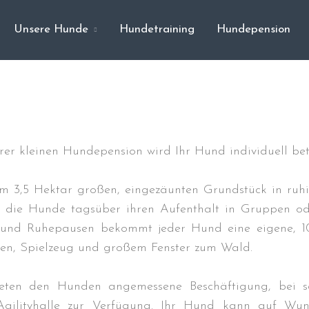
Unsere Hunde
Hundetraining
Hundepension
rer kleinen Hundepension wird Ihr Hund individuell bet
m 3,5 Hektar großen, eingezäunten Grundstück in ru
 die Hunde tagsüber ihren Aufenthalt in Gruppen ode
und Ruhepausen bekommt jeder Hund eine eigene, 10
en, Spielzeug und großem Fenster zum Wald.
eten den Hunden angemessene Beschäftigung, bei sc
/Agilityhalle zur Verfügung. Ihr Hund kann auf Wu