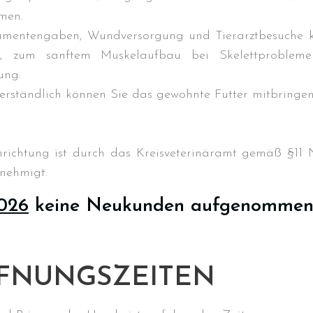
men.
mentengaben, Wundversorgung und Tierarztbesuche 
n, zum sanftem Muskelaufbau bei Skelettproblem
ung.
verständlich können Sie das gewohnte Futter mitbringen
nrichtung ist durch das Kreisveterinäramt gemäß §1
nehmigt.
026
keine Neukunden aufgenommen
FNUNGSZEITEN