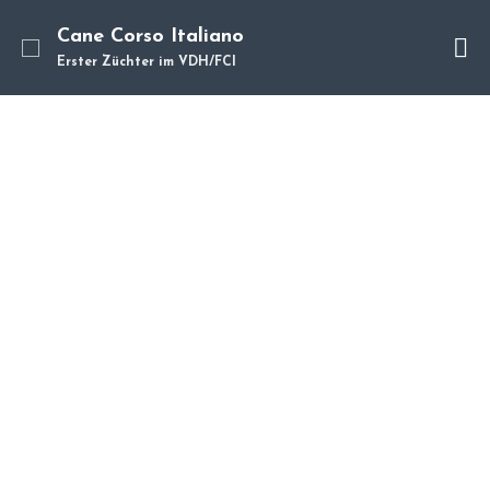
Cane Corso Italiano
Erster Züchter im VDH/FCI
Cane Corso
Unsere Hunde
Welpen
Würfe
Hundetraining
Hundepension
Über mich
Hundevermittlung
Kontakt
Blog