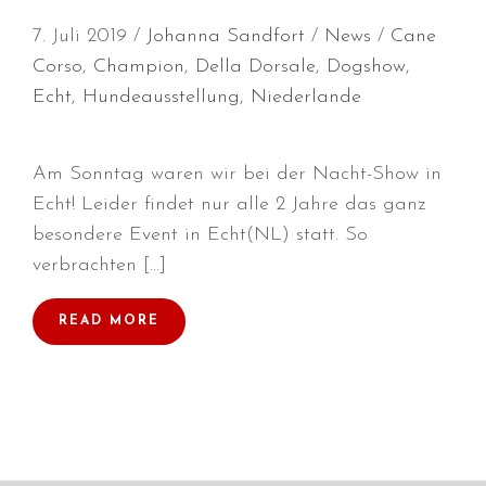
Juni 2026
7. Juli 2019
Johanna Sandfort
News
Cane
Mai 2026
Corso
,
Champion
,
Della Dorsale
,
Dogshow
,
April 2026
Echt
,
Hundeausstellung
,
Niederlande
März 2026
Februar 2026
Am Sonntag waren wir bei der Nacht-Show in
Dezember 2025
Echt! Leider findet nur alle 2 Jahre das ganz
November 2025
besondere Event in Echt(NL) statt. So
Oktober 2025
verbrachten […]
September 2025
August 2025
READ MORE
Juli 2025
Mai 2025
April 2025
März 2025
Januar 2025