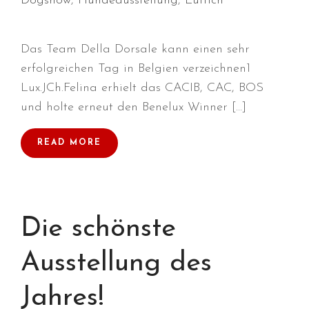
Dogshow
,
Hundeausstellung
,
Lüttich
Das Team Della Dorsale kann einen sehr
erfolgreichen Tag in Belgien verzeichnen1
Durchmarsch und Urlaubsgefühle
Lux.JCh.Felina erhielt das CACIB, CAC, BOS
in Hallbergmoos (D)!
und holte erneut den Benelux Winner […]
Voller Erfolg in Arnhem (NL)!
Zino Della Dorsale sucht ein
READ MORE
neues Zuhause!
Voller Erfolg in Gerpinnes (B)!!
BIG 2 Platz 3 in Dortmund!
Die schönste
Ausstellung des
Jahres!
Juli 2026