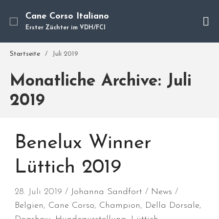
Cane Corso Italiano
Erster Züchter im VDH/FCI
Cane Corso
Startseite
/
Juli 2019
Unsere Hunde
Welpen
Monatliche Archive: Juli
Würfe
2019
Hundetraining
Hundepension
Über mich
Benelux Winner
Hundevermittlung
Kontakt
Lüttich 2019
Blog
28. Juli 2019
Johanna Sandfort
News
Belgien
,
Cane Corso
,
Champion
,
Della Dorsale
,