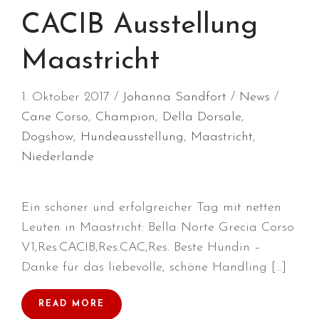
März 2017
CACIB Ausstellung
Oktober 2016
Maastricht
Mai 2016
April 2016
1. Oktober 2017
Johanna Sandfort
News
Januar 2016
Cane Corso
,
Champion
,
Della Dorsale
,
Dezember 2015
Dogshow
,
Hundeausstellung
,
Maastricht
,
Oktober 2015
Niederlande
August 2015
Juli 2015
Ein schöner und erfolgreicher Tag mit netten
Juni 2015
Leuten in Maastricht: Bella Norte Grecia Corso
Mai 2015
V1,Res.CACIB,Res.CAC,Res. Beste Hündin –
April 2015
Danke für das liebevolle, schöne Handling […]
Februar 2015
Dezember 2014
READ MORE
September 2014