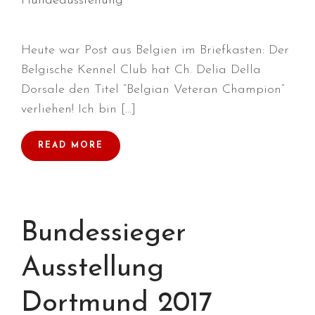
Hundeausstellung
Heute war Post aus Belgien im Briefkasten: Der
Belgische Kennel Club hat Ch. Delia Della
Dorsale den Titel “Belgian Veteran Champion”
verliehen! Ich bin […]
Durchmarsch und Urlaubsgefühle
in Hallbergmoos (D)!
READ MORE
Voller Erfolg in Arnhem (NL)!
Zino Della Dorsale sucht ein
neues Zuhause!
Voller Erfolg in Gerpinnes (B)!!
Bundessieger
BIG 2 Platz 3 in Dortmund!
Ausstellung
Dortmund 2017