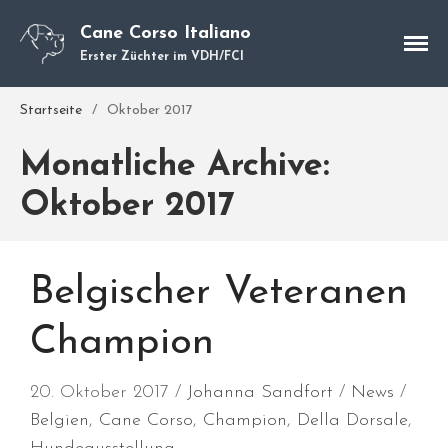
Cane Corso Italiano
Erster Züchter im VDH/FCI
Startseite
/
Oktober 2017
Monatliche Archive:
Cane Corso
Unsere Hunde
Oktober 2017
Welpen
Würfe
Hundetraining
Belgischer Veteranen
Hundepension
Champion
Über mich
Hundevermittlung
20. Oktober 2017
Johanna Sandfort
News
Kontakt
Belgien
,
Cane Corso
,
Champion
,
Della Dorsale
,
Blog