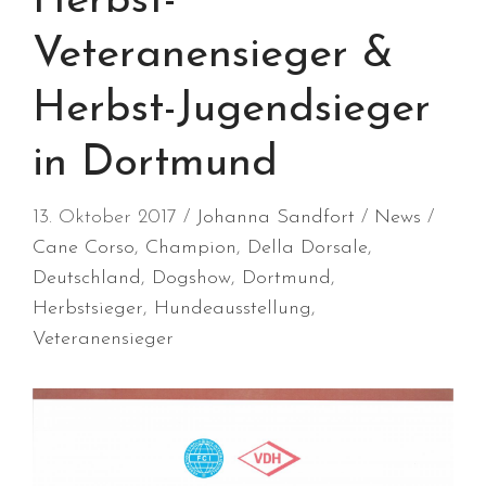
Herbst-
April 2025
Veteranensieger &
März 2025
Januar 2025
Herbst-Jugendsieger
Dezember 2024
November 2024
in Dortmund
Oktober 2024
September 2024
13. Oktober 2017
Johanna Sandfort
News
August 2024
Cane Corso
,
Champion
,
Della Dorsale
,
Juli 2024
Deutschland
,
Dogshow
,
Dortmund
,
Juni 2024
Herbstsieger
,
Hundeausstellung
,
Veteranensieger
Mai 2024
April 2024
März 2024
Januar 2024
Dezember 2023