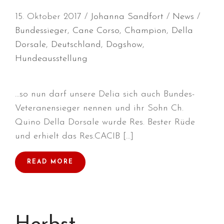
15. Oktober 2017
Johanna Sandfort
News
Bundessieger
,
Cane Corso
,
Champion
,
Della
Juli 2026
Dorsale
,
Deutschland
,
Dogshow
,
Juni 2026
Hundeausstellung
Mai 2026
April 2026
März 2026
…so nun darf unsere Delia sich auch Bundes-
Februar 2026
Veteranensieger nennen und ihr Sohn Ch.
Quino Della Dorsale wurde Res. Bester Rüde
Dezember 2025
und erhielt das Res.CACIB […]
November 2025
Oktober 2025
READ MORE
September 2025
August 2025
Juli 2025
Mai 2025