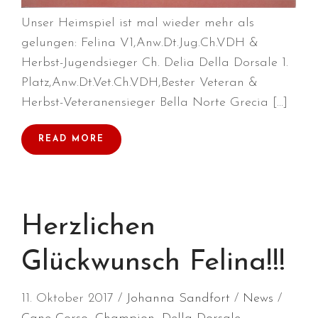
Februar 2022
Unser Heimspiel ist mal wieder mehr als
Januar 2022
gelungen: Felina V1,Anw.Dt.Jug.Ch.VDH &
Dezember 2021
Herbst-Jugendsieger Ch. Delia Della Dorsale 1.
Platz,Anw.Dt.Vet.Ch.VDH,Bester Veteran &
November 2021
Herbst-Veteranensieger Bella Norte Grecia […]
Oktober 2021
September 2021
READ MORE
August 2021
Juli 2021
April 2021
März 2021
Herzlichen
Januar 2021
Glückwunsch Felina!!!
Dezember 2020
September 2020
11. Oktober 2017
Johanna Sandfort
News
März 2020