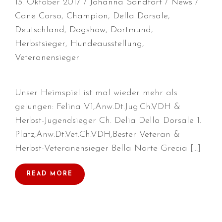
13. Oktober 2017
Johanna Sandfort
News
Cane Corso
,
Champion
,
Della Dorsale
,
Deutschland
,
Dogshow
,
Dortmund
,
Herbstsieger
,
Hundeausstellung
,
Durchmarsch und Urlaubsgefühle
Veteranensieger
in Hallbergmoos (D)!
Voller Erfolg in Arnhem (NL)!
Zino Della Dorsale sucht ein
Unser Heimspiel ist mal wieder mehr als
neues Zuhause!
gelungen: Felina V1,Anw.Dt.Jug.Ch.VDH &
Voller Erfolg in Gerpinnes (B)!!
Herbst-Jugendsieger Ch. Delia Della Dorsale 1.
BIG 2 Platz 3 in Dortmund!
Platz,Anw.Dt.Vet.Ch.VDH,Bester Veteran &
Herbst-Veteranensieger Bella Norte Grecia […]
READ MORE
Juli 2026