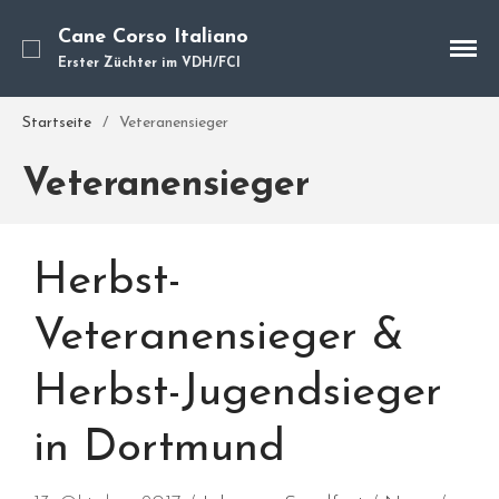
Cane Corso Italiano
Erster Züchter im VDH/FCI
Cane Corso
Unsere Hunde
Startseite
/
Veteranensieger
Welpen
Veteranensieger
Würfe
Hundetraining
Hundepension
Herbst-
Über mich
Hundevermittlung
Veteranensieger &
Kontakt
Herbst-Jugendsieger
Blog
in Dortmund