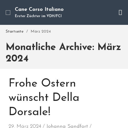
Cane Corso Italiano
Erster Züchter im VDH/FCI
Cane Corso
Unsere Hunde
Startseite
/
März 2024
Welpen
Monatliche Archive: März
Würfe
Hundetraining
2024
Hundepension
Über mich
Hundevermittlung
Frohe Ostern
Kontakt
wünscht Della
Blog
Dorsale!
29. März 2024
Johanna Sandfort