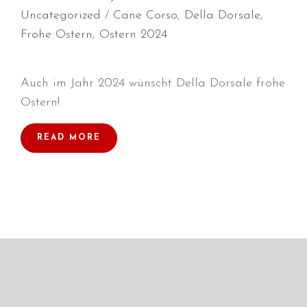
Uncategorized
Cane Corso
,
Della Dorsale
,
Frohe Ostern
,
Ostern 2024
Durchmarsch und Urlaubsgefühle
Auch im Jahr 2024 wünscht Della Dorsale frohe
in Hallbergmoos (D)!
Ostern!
Voller Erfolg in Arnhem (NL)!
Zino Della Dorsale sucht ein
READ MORE
neues Zuhause!
Voller Erfolg in Gerpinnes (B)!!
BIG 2 Platz 3 in Dortmund!
Juli 2026