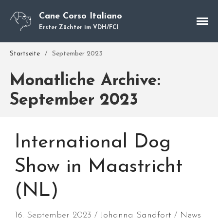
Cane Corso Italiano
Erster Züchter im VDH/FCI
Cane Corso
Startseite
/
September 2023
Unsere Hunde
Monatliche Archive:
Welpen
September 2023
Würfe
Hundetraining
Hundepension
International Dog
Über mich
Hundevermittlung
Show in Maastricht
Kontakt
Blog
(NL)
16. September 2023
Johanna Sandfort
News