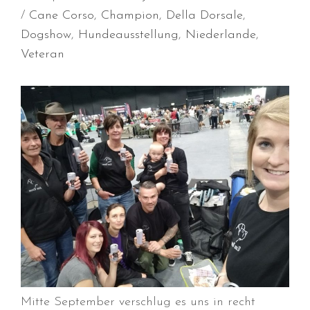
Cane Corso
,
Champion
,
Della Dorsale
,
Dogshow
,
Hundeausstellung
,
Niederlande
,
Veteran
Durchmarsch und Urlaubsgefühle
in Hallbergmoos (D)!
Voller Erfolg in Arnhem (NL)!
Zino Della Dorsale sucht ein
neues Zuhause!
Voller Erfolg in Gerpinnes (B)!!
BIG 2 Platz 3 in Dortmund!
Mitte September verschlug es uns in recht