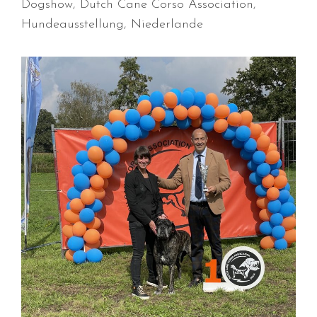
Dogshow
,
Dutch Cane Corso Association
,
Januar 2025
Hundeausstellung
,
Niederlande
Dezember 2024
November 2024
Oktober 2024
September 2024
August 2024
Juli 2024
Juni 2024
Mai 2024
April 2024
März 2024
Januar 2024
Dezember 2023
November 2023
September 2023