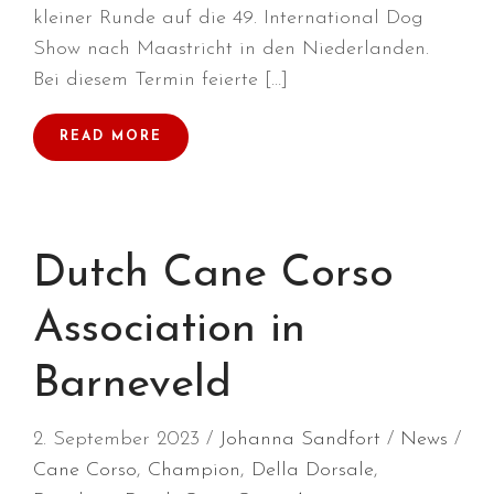
Juli 2026
kleiner Runde auf die 49. International Dog
Show nach Maastricht in den Niederlanden.
Juni 2026
Bei diesem Termin feierte […]
Mai 2026
April 2026
READ MORE
März 2026
Februar 2026
Dezember 2025
November 2025
Dutch Cane Corso
Oktober 2025
Association in
September 2025
August 2025
Barneveld
Juli 2025
Mai 2025
2. September 2023
Johanna Sandfort
News
April 2025
Cane Corso
,
Champion
,
Della Dorsale
,
März 2025