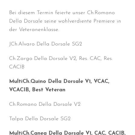
Bei diesem Termin feierte unser Ch.Romano
Della Dorsale seine wohlverdiente Premiere in
der Veteranenklasse.
Durchmarsch und Urlaubsgefühle
in Hallbergmoos (D)!
JCh.Alvaro Della Dorsale SG2
Voller Erfolg in Arnhem (NL)!
Zino Della Dorsale sucht ein
Ch.Zargo Della Dorsale V2, Res. CAC, Res.
neues Zuhause!
CACIB
Voller Erfolg in Gerpinnes (B)!!
MultiCh.Quino Della Dorsale V1, VCAC,
BIG 2 Platz 3 in Dortmund!
VCACIB, Best Veteran
Ch.Romano Della Dorsale V2
Talpa Della Dorsale SG2
Juli 2026
MultiCh.Canea Della Dorsale V1, CAC, CACIB,