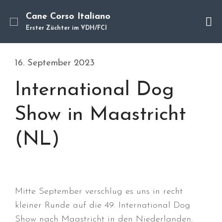
Cane Corso Italiano
Erster Züchter im VDH/FCI
Cane Corso
Unsere Hunde
16. September 2023
Welpen
International Dog
Würfe
Hundetraining
Show in Maastricht
Hundepension
Über mich
(NL)
Hundevermittlung
Kontakt
Blog
Mitte September verschlug es uns in recht
kleiner Runde auf die 49. International Dog
Show nach Maastricht in den Niederlanden.