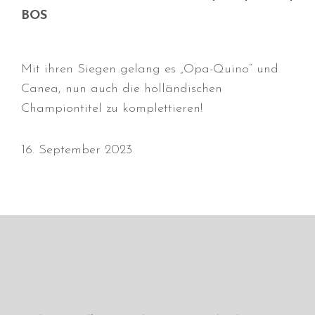
Juni 2026
BOS
Mai 2026
April 2026
Mit ihren Siegen gelang es „Opa-Quino“ und
März 2026
Canea, nun auch die holländischen
Februar 2026
Championtitel zu komplettieren!
Dezember 2025
November 2025
16. September 2023
Oktober 2025
September 2025
August 2025
Juli 2025
Mai 2025
April 2025
März 2025
Januar 2025