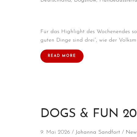
Deutschland
,
Dogshow
,
Hundeausstell
Für das Highlight des Wochenendes sor
guten Dinge sind drei“, wie der Volksm
READ MORE
DOGS & FUN 202
9. Mai 2026
Johanna Sandfort
New