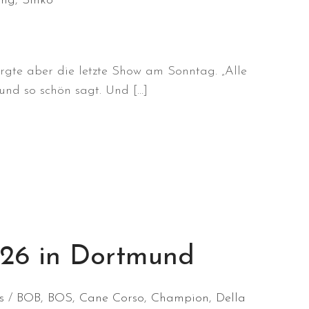
ung
,
Sinko
gte aber die letzte Show am Sonntag. „Alle
und so schön sagt. Und […]
6 in Dortmund
s
BOB
,
BOS
,
Cane Corso
,
Champion
,
Della