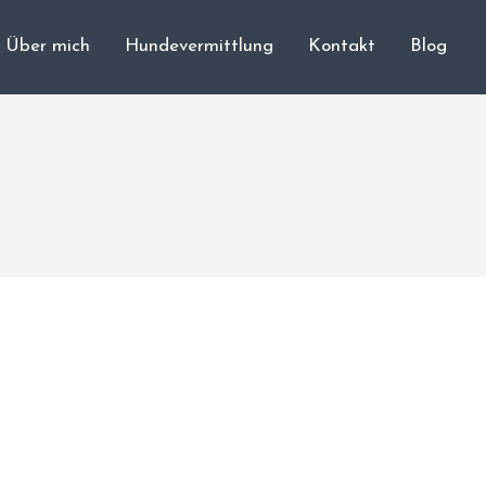
Über mich
Hundevermittlung
Kontakt
Blog
Cane Corso
Unsere Hunde
Welpen
Würfe
Hundetraining
Hundepension
Über mich
Hundevermittlung
Kontakt
Blog