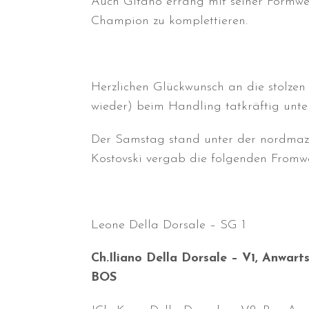
Auch Gitano errang mit seiner Formwer
Champion zu komplettieren.
Herzlichen Glückwunsch an die stolzen
wieder) beim Handling tatkräftig unter
Der Samstag stand unter der nordmaze
Kostovski vergab die folgenden Fromwe
Leone Della Dorsale – SG 1
Ch.Iliano Della Dorsale – V1, Anwar
BOS