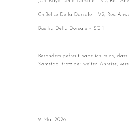
JCh. Kaya Della Dorsale – V2, Res. An
Ch.Belize Della Dorsale – V2, Res. Anw
Basilia Della Dorsale – SG 1
Besonders gefreut habe ich mich, das
Samstag, trotz der weiten Anreise, ver
9. Mai 2026