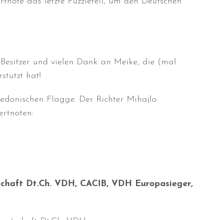
tnote das letzte Puzzleteil, um den Deutschen
 Besitzer und vielen Dank an Meike, die (mal
stützt hat!
donischen Flagge. Der Richter Mihajlo
rtnoten:
tschaft Dt.Ch. VDH, CACIB, VDH Europasieger,