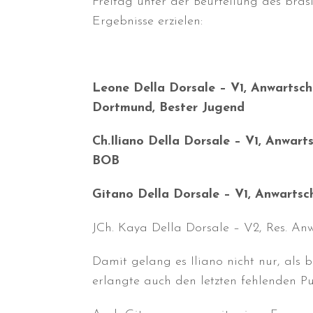
Freitag unter der Beurteilung des bras
Ergebnisse erzielen:
Leone Della Dorsale – V1, Anwartsc
Dortmund, Bester Jugend
Ch.Iliano Della Dorsale – V1, Anwar
BOB
Gitano Della Dorsale – V1, Anwarts
JCh. Kaya Della Dorsale – V2, Res. An
Damit gelang es Iliano nicht nur, als 
erlangte auch den letzten fehlenden P