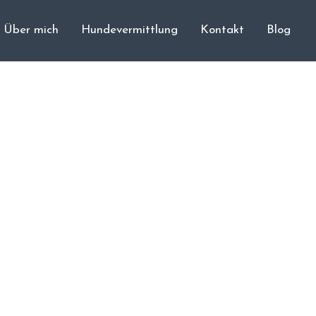
Über mich
Hundevermittlung
Kontakt
Blog
Cane Corso
Unsere Hunde
Welpen
Würfe
Hundetraining
Hundepension
Über mich
Hundevermittlung
Kontakt
Blog