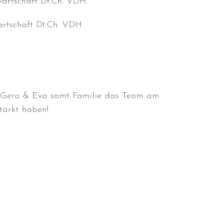
wartschaft Dt.Ch. VDH
artschaft Dt.Ch. VDH
s Gero & Eva samt Familie das Team am
stärkt haben!