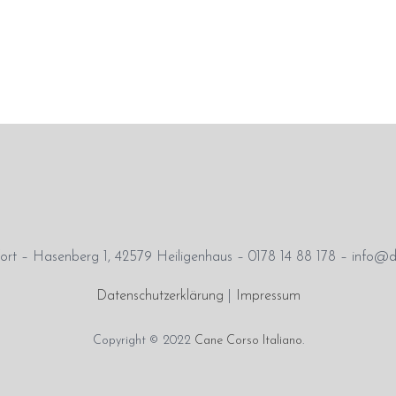
rt – Hasenberg 1, 42579 Heiligenhaus – 0178 14 88 178 – info@d
Datenschutzerklärung
|
Impressum
Copyright © 2022
Cane Corso Italiano
.