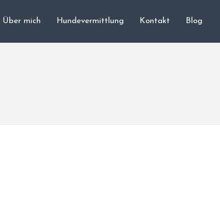
Über mich
Hundevermittlung
Kontakt
Blog
Cane Corso
Unsere Hunde
Welpen
Würfe
Hundetraining
Hundepension
Über mich
Hundevermittlung
Kontakt
Blog