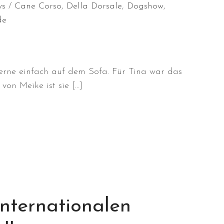
ws
Cane Corso
,
Della Dorsale
,
Dogshow
,
de
erne einfach auf dem Sofa. Für Tina war das
von Meike ist sie […]
internationalen