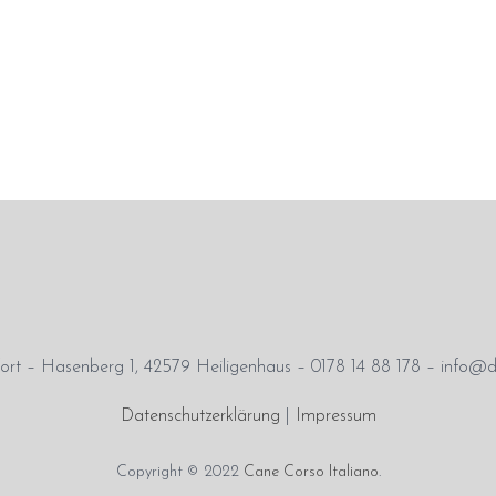
rt – Hasenberg 1, 42579 Heiligenhaus – 0178 14 88 178 – info@d
Datenschutzerklärung
|
Impressum
Copyright © 2022
Cane Corso Italiano
.