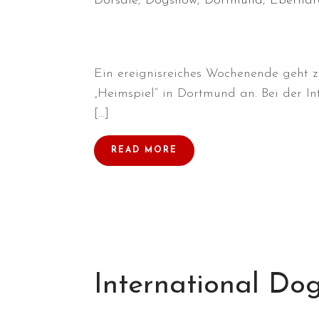
Dorsale
,
Dogshow
,
Dortmund
,
Eberhar
Ein ereignisreiches Wochenende geht z
„Heimspiel“ in Dortmund an. Bei der I
[…]
READ MORE
International D