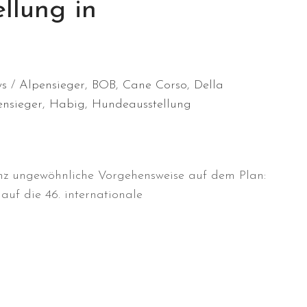
llung in
s
Alpensieger
,
BOB
,
Cane Corso
,
Della
ensieger
,
Habig
,
Hundeausstellung
z ungewöhnliche Vorgehensweise auf dem Plan:
auf die 46. internationale