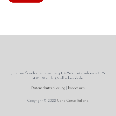
August 2018
Juli 2018
Juni 2018
April 2018
März 2018
Februar 2018
Januar 2018
November 2017
Oktober 2017
Johanna Sandfort – Hasenberg 1, 42579 Heiligenhaus – 0178
September 2017
14 88 178 – info@della-dorsale.de
August 2017
Datenschutzerklärung
|
Impressum
Juli 2017
Juni 2017
Copyright © 2022
Cane Corso Italiano
.
Mai 2017
März 2017