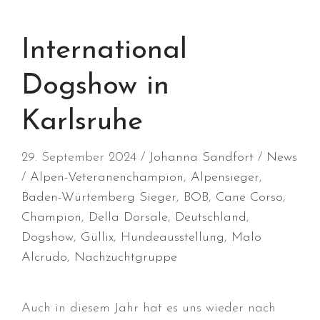
September 2023
August 2023
International
Juli 2023
Dogshow in
Juni 2023
April 2023
Karlsruhe
März 2023
Dezember 2022
29. September 2024
Johanna Sandfort
News
Oktober 2022
Alpen-Veteranenchampion
,
Alpensieger
,
August 2022
Baden-Würtemberg Sieger
,
BOB
,
Cane Corso
,
Juli 2022
Champion
,
Della Dorsale
,
Deutschland
,
Juni 2022
Dogshow
,
Güllix
,
Hundeausstellung
,
Malo
Alcrudo
,
Nachzuchtgruppe
Mai 2022
April 2022
März 2022
Auch in diesem Jahr hat es uns wieder nach