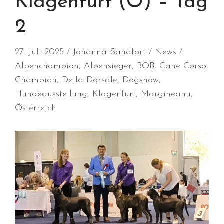
Klagenfurt (Ö) – Tag
2
27. Juli 2025
Johanna Sandfort
News
Alpenchampion
,
Alpensieger
,
BOB
,
Cane Corso
,
Champion
,
Della Dorsale
,
Dogshow
,
Durchmarsch und Urlaubsgefühle
in Hallbergmoos (D)!
Hundeausstellung
,
Klagenfurt
,
Margineanu
,
Voller Erfolg in Arnhem (NL)!
Österreich
Zino Della Dorsale sucht ein
neues Zuhause!
Voller Erfolg in Gerpinnes (B)!!
BIG 2 Platz 3 in Dortmund!