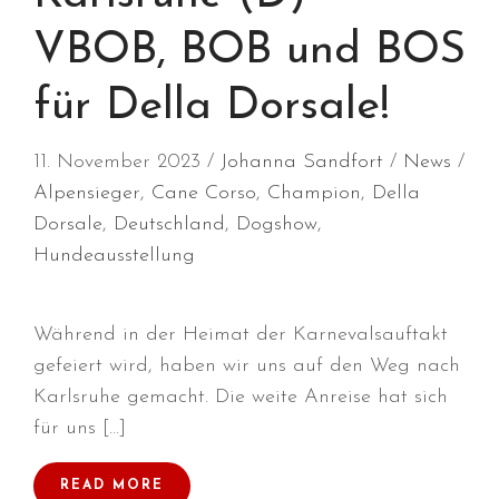
Januar 2020
VBOB, BOB und BOS
Dezember 2019
November 2019
für Della Dorsale!
September 2019
August 2019
11. November 2023
Johanna Sandfort
News
Juli 2019
Alpensieger
,
Cane Corso
,
Champion
,
Della
Juni 2019
Dorsale
,
Deutschland
,
Dogshow
,
April 2019
Hundeausstellung
März 2019
Februar 2019
Während in der Heimat der Karnevalsauftakt
Januar 2019
gefeiert wird, haben wir uns auf den Weg nach
Dezember 2018
Karlsruhe gemacht. Die weite Anreise hat sich
November 2018
für uns […]
Oktober 2018
September 2018
READ MORE