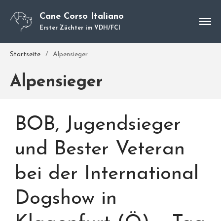
Cane Corso Italiano
Erster Züchter im VDH/FCI
Startseite
/
Alpensieger
Cane Corso
Alpensieger
Unsere Hunde
Welpen
Würfe
BOB, Jugendsieger
Hundetraining
Hundepension
und Bester Veteran
Über mich
bei der International
Hundevermittlung
Kontakt
Dogshow in
Blog