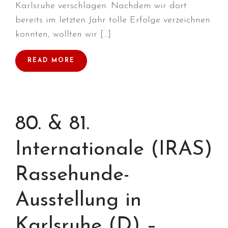
Februar 2022
Karlsruhe verschlagen. Nachdem wir dort
Januar 2022
bereits im letzten Jahr tolle Erfolge verzeichnen
Dezember 2021
konnten, wollten wir […]
November 2021
READ MORE
Oktober 2021
September 2021
August 2021
Juli 2021
80. & 81.
April 2021
März 2021
Internationale (IRAS)
Januar 2021
Rassehunde-
Dezember 2020
September 2020
Ausstellung in
März 2020
Februar 2020
Karlsruhe (D) –