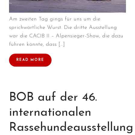
Juli 2026
Am zweiten Tag gings für uns um die
Juni 2026
sprichwörtliche Wurst. Die dritte Ausstellung
Mai 2026
war die CACIB II – Alpensieger-Show, die dazu
April 2026
führen könnte, dass […]
März 2026
Februar 2026
READ MORE
Dezember 2025
November 2025
Oktober 2025
BOB auf der 46.
September 2025
August 2025
internationalen
Juli 2025
Mai 2025
Rassehundeausstellung
April 2025