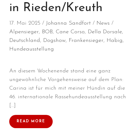
in Rieden/Kreuth
März 2025
Januar 2025
17. Mai 2025
Johanna Sandfort
News
Dezember 2024
Alpensieger
,
BOB
,
Cane Corso
,
Della Dorsale
,
November 2024
Deutschland
,
Dogshow
,
Frankensieger
,
Habig
,
Oktober 2024
Hundeausstellung
September 2024
August 2024
An diesem Wochenende stand eine ganz
Juli 2024
ungewöhnliche Vorgehensweise auf dem Plan:
Juni 2024
Carina ist für mich mit meiner Hündin auf die
Mai 2024
46. internationale Rassehundeausstellung nach
April 2024
[…]
März 2024
Januar 2024
READ MORE
Dezember 2023
November 2023