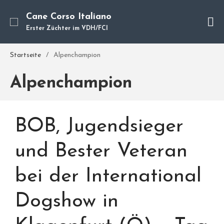
Cane Corso Italiano
Erster Züchter im VDH/FCI
Cane Corso
Unsere Hunde
Startseite
/
Alpenchampion
Welpen
Alpenchampion
Würfe
Hundetraining
Hundepension
BOB, Jugendsieger
Über mich
Hundevermittlung
und Bester Veteran
Kontakt
bei der International
Blog
Dogshow in