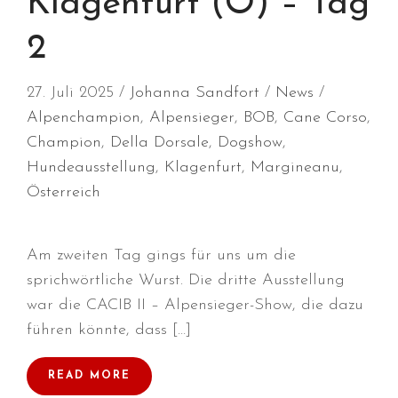
Klagenfurt (Ö) – Tag
2
27. Juli 2025
Johanna Sandfort
News
Durchmarsch und Urlaubsgefühle
in Hallbergmoos (D)!
Alpenchampion
,
Alpensieger
,
BOB
,
Cane Corso
,
Voller Erfolg in Arnhem (NL)!
Champion
,
Della Dorsale
,
Dogshow
,
Hundeausstellung
,
Klagenfurt
,
Margineanu
,
Zino Della Dorsale sucht ein
neues Zuhause!
Österreich
Voller Erfolg in Gerpinnes (B)!!
BIG 2 Platz 3 in Dortmund!
Am zweiten Tag gings für uns um die
sprichwörtliche Wurst. Die dritte Ausstellung
war die CACIB II – Alpensieger-Show, die dazu
führen könnte, dass […]
READ MORE
Juli 2026