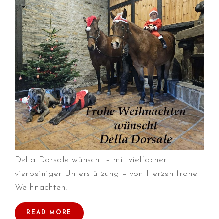
Durchmarsch und Urlaubsgefühle
in Hallbergmoos (D)!
Voller Erfolg in Arnhem (NL)!
Zino Della Dorsale sucht ein
neues Zuhause!
Voller Erfolg in Gerpinnes (B)!!
BIG 2 Platz 3 in Dortmund!
Della Dorsale wünscht – mit vielfacher
vierbeiniger Unterstützung – von Herzen frohe
Weihnachten!
READ MORE