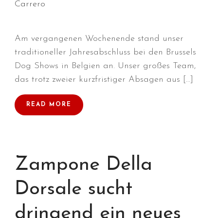
Carrero
Januar 2022
Dezember 2021
Am vergangenen Wochenende stand unser
November 2021
traditioneller Jahresabschluss bei den Brussels
Oktober 2021
Dog Shows in Belgien an. Unser großes Team,
September 2021
das trotz zweier kurzfristiger Absagen aus […]
August 2021
Juli 2021
READ MORE
April 2021
März 2021
Januar 2021
Zampone Della
Dezember 2020
September 2020
Dorsale sucht
März 2020
Februar 2020
dringend ein neues