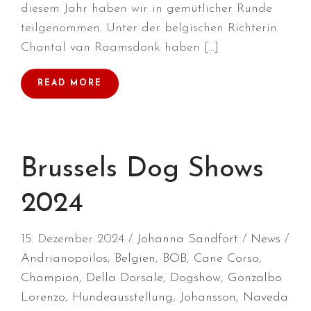
diesem Jahr haben wir in gemütlicher Runde
September 2023
teilgenommen. Unter der belgischen Richterin
August 2023
Chantal van Raamsdonk haben […]
Juli 2023
Juni 2023
READ MORE
April 2023
März 2023
Dezember 2022
Brussels Dog Shows
Oktober 2022
August 2022
2024
Juli 2022
Juni 2022
15. Dezember 2024
Johanna Sandfort
News
Mai 2022
Andrianopoilos
,
Belgien
,
BOB
,
Cane Corso
,
April 2022
Champion
,
Della Dorsale
,
Dogshow
,
Gonzalbo
März 2022
Lorenzo
,
Hundeausstellung
,
Johansson
,
Naveda
Februar 2022