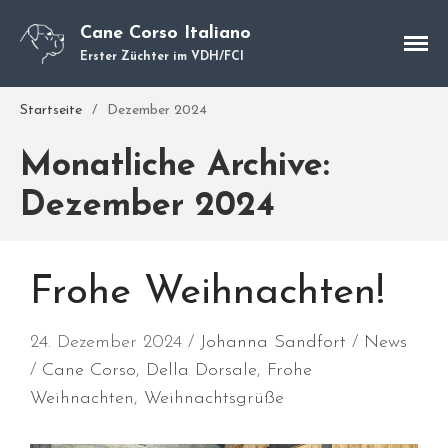
Cane Corso Italiano
Erster Züchter im VDH/FCI
Startseite
/
Dezember 2024
Cane Corso
Monatliche Archive:
Unsere Hunde
Welpen
Dezember 2024
Würfe
Hundetraining
Hundepension
Frohe Weihnachten!
Über mich
Hundevermittlung
24. Dezember 2024
Johanna Sandfort
News
Cane Corso
,
Della Dorsale
,
Frohe
Kontakt
Weihnachten
,
Weihnachtsgrüße
Blog