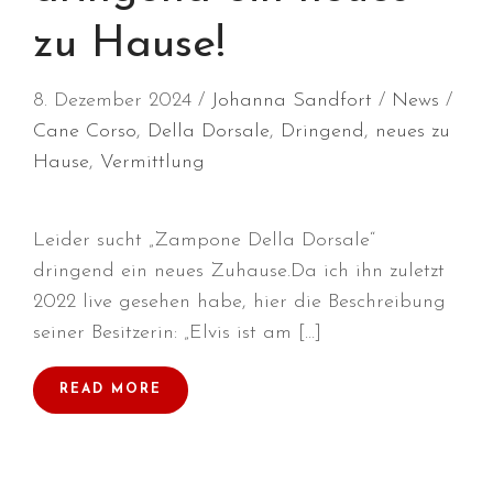
Januar 2020
zu Hause!
Dezember 2019
November 2019
8. Dezember 2024
Johanna Sandfort
News
September 2019
Cane Corso
,
Della Dorsale
,
Dringend
,
neues zu
August 2019
Hause
,
Vermittlung
Juli 2019
Juni 2019
Leider sucht „Zampone Della Dorsale“
April 2019
dringend ein neues Zuhause.Da ich ihn zuletzt
März 2019
2022 live gesehen habe, hier die Beschreibung
Februar 2019
seiner Besitzerin: „Elvis ist am […]
Januar 2019
Dezember 2018
READ MORE
November 2018
Oktober 2018
September 2018