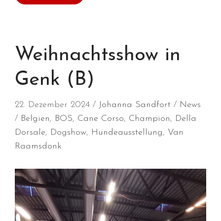
Juli 2026
Juni 2026
Mai 2026
Weihnachtsshow in
April 2026
Genk (B)
März 2026
Februar 2026
22. Dezember 2024
Johanna Sandfort
News
Dezember 2025
Belgien
,
BOS
,
Cane Corso
,
Champion
,
Della
November 2025
Dorsale
,
Dogshow
,
Hundeausstellung
,
Van
Oktober 2025
Raamsdonk
September 2025
August 2025
Juli 2025
Mai 2025
April 2025