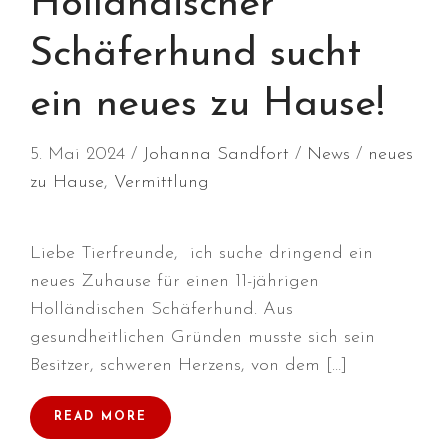
Holländischer
Januar 2025
Schäferhund sucht
Dezember 2024
November 2024
ein neues zu Hause!
Oktober 2024
September 2024
5. Mai 2024
Johanna Sandfort
News
neues
August 2024
zu Hause
,
Vermittlung
Juli 2024
Juni 2024
Liebe Tierfreunde, ich suche dringend ein
Mai 2024
neues Zuhause für einen 11-jährigen
April 2024
Holländischen Schäferhund. Aus
März 2024
gesundheitlichen Gründen musste sich sein
Januar 2024
Besitzer, schweren Herzens, von dem […]
Dezember 2023
READ MORE
November 2023