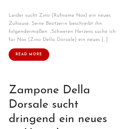
Leider sucht Zino (Rufname Nox) ein neues
Zuhause. Seine Besitzerin beschreibt ihn
folgendermaßen: „Schweren Herzens suche ich
für Nox (Zino Della Dorsale) ein neues […]
Durchmarsch und Urlaubsgefühle
in Hallbergmoos (D)!
READ MORE
Voller Erfolg in Arnhem (NL)!
Zino Della Dorsale sucht ein
neues Zuhause!
Voller Erfolg in Gerpinnes (B)!!
Zampone Della
BIG 2 Platz 3 in Dortmund!
Dorsale sucht
dringend ein neues