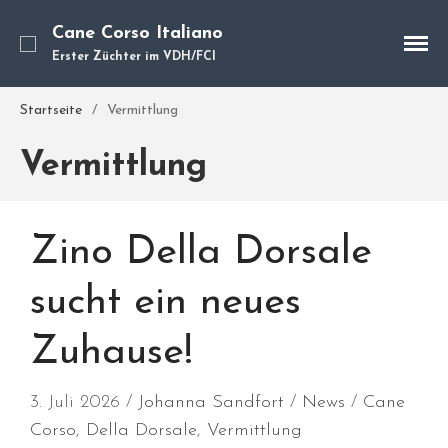
Cane Corso Italiano
Erster Züchter im VDH/FCI
Startseite
/
Vermittlung
Cane Corso
Unsere Hunde
Vermittlung
Welpen
Würfe
Hundetraining
Zino Della Dorsale
Hundepension
sucht ein neues
Über mich
Hundevermittlung
Zuhause!
Kontakt
Blog
3. Juli 2026
Johanna Sandfort
News
Cane
Corso
,
Della Dorsale
,
Vermittlung