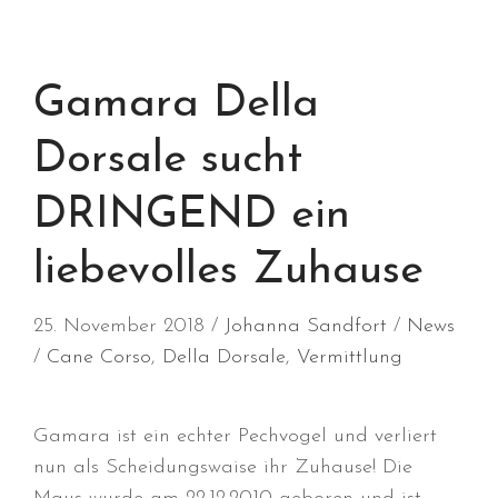
September 2023
August 2023
Juli 2023
Gamara Della
Juni 2023
April 2023
Dorsale sucht
März 2023
DRINGEND ein
Dezember 2022
Oktober 2022
liebevolles Zuhause
August 2022
Juli 2022
25. November 2018
Johanna Sandfort
News
Juni 2022
Cane Corso
,
Della Dorsale
,
Vermittlung
Mai 2022
April 2022
Gamara ist ein echter Pechvogel und verliert
März 2022
nun als Scheidungswaise ihr Zuhause! Die
Februar 2022