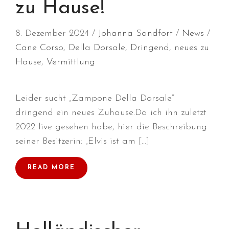
zu Hause!
Juli 2026
Juni 2026
8. Dezember 2024
Johanna Sandfort
News
Mai 2026
Cane Corso
,
Della Dorsale
,
Dringend
,
neues zu
April 2026
Hause
,
Vermittlung
März 2026
Februar 2026
Leider sucht „Zampone Della Dorsale“
Dezember 2025
dringend ein neues Zuhause.Da ich ihn zuletzt
November 2025
2022 live gesehen habe, hier die Beschreibung
Oktober 2025
seiner Besitzerin: „Elvis ist am […]
September 2025
August 2025
READ MORE
Juli 2025
Mai 2025
April 2025
März 2025