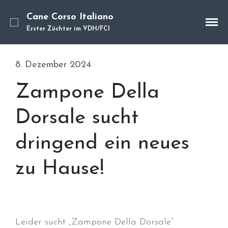
Cane Corso Italiano
Erster Züchter im VDH/FCI
Cane Corso
Unsere Hunde
8. Dezember 2024
Welpen
Zampone Della
Würfe
Hundetraining
Dorsale sucht
Hundepension
Über mich
dringend ein neues
Hundevermittlung
zu Hause!
Kontakt
Blog
Leider sucht „Zampone Della Dorsale“