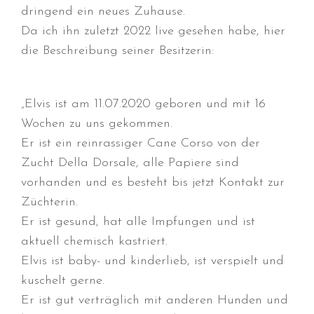
dringend ein neues Zuhause.
Da ich ihn zuletzt 2022 live gesehen habe, hier
die Beschreibung seiner Besitzerin:
Durchmarsch und Urlaubsgefühle
in Hallbergmoos (D)!
„Elvis ist am 11.07.2020 geboren und mit 16
Voller Erfolg in Arnhem (NL)!
Wochen zu uns gekommen.
Zino Della Dorsale sucht ein
Er ist ein reinrassiger Cane Corso von der
neues Zuhause!
Zucht Della Dorsale, alle Papiere sind
Voller Erfolg in Gerpinnes (B)!!
vorhanden und es besteht bis jetzt Kontakt zur
BIG 2 Platz 3 in Dortmund!
Züchterin.
Er ist gesund, hat alle Impfungen und ist
aktuell chemisch kastriert.
Elvis ist baby- und kinderlieb, ist verspielt und
kuschelt gerne.
Er ist gut verträglich mit anderen Hunden und
Juli 2026