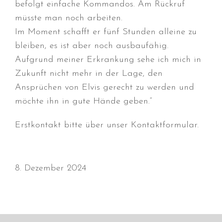
befolgt einfache Kommandos. Am Rückruf
Juni 2026
müsste man noch arbeiten.
Mai 2026
Im Moment schafft er fünf Stunden alleine zu
April 2026
bleiben, es ist aber noch ausbaufähig.
März 2026
Aufgrund meiner Erkrankung sehe ich mich in
Februar 2026
Zukunft nicht mehr in der Lage, den
Dezember 2025
Ansprüchen von Elvis gerecht zu werden und
möchte ihn in gute Hände geben.“
November 2025
Oktober 2025
Erstkontakt bitte über unser Kontaktformular.
September 2025
August 2025
Juli 2025
8. Dezember 2024
Mai 2025
April 2025
März 2025
Januar 2025