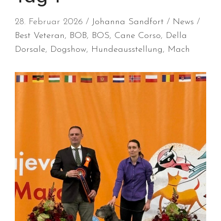
28. Februar 2026
Johanna Sandfort
News
Best Veteran
,
BOB
,
BOS
,
Cane Corso
,
Della
Dorsale
,
Dogshow
,
Hundeausstellung
,
Mach
Durchmarsch und Urlaubsgefühle
in Hallbergmoos (D)!
Voller Erfolg in Arnhem (NL)!
Zino Della Dorsale sucht ein
neues Zuhause!
Voller Erfolg in Gerpinnes (B)!!
BIG 2 Platz 3 in Dortmund!
Juli 2026