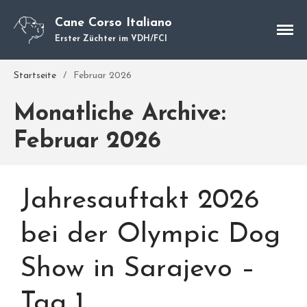
Cane Corso Italiano
Erster Züchter im VDH/FCI
Cane Corso
Startseite
/
Februar 2026
Unsere Hunde
Welpen
Monatliche Archive:
Würfe
Februar 2026
Hundetraining
Hundepension
Über mich
Jahresauftakt 2026
Hundevermittlung
Kontakt
bei der Olympic Dog
Blog
Show in Sarajevo –
Tag 1