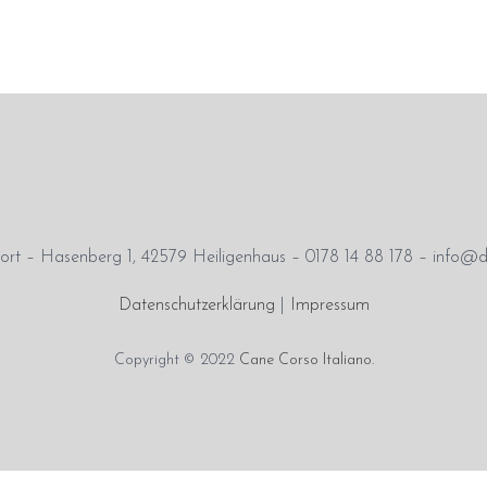
rt – Hasenberg 1, 42579 Heiligenhaus – 0178 14 88 178 – info@d
Datenschutzerklärung
|
Impressum
Copyright © 2022
Cane Corso Italiano
.