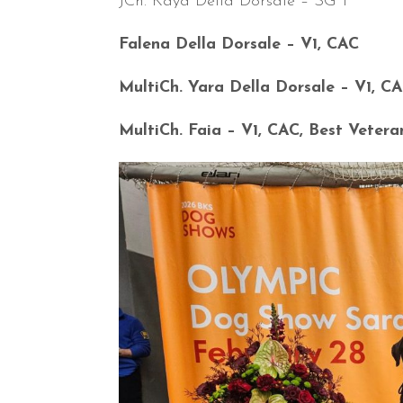
JCh. Kaya Della Dorsale – SG 1
Falena Della Dorsale – V1, CAC
MultiCh. Yara Della Dorsale – V1, C
MultiCh. Faia – V1, CAC, Best Veter