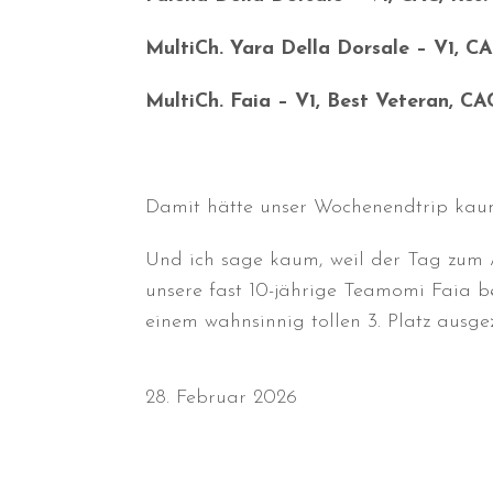
MultiCh. Yara Della Dorsale – V1, C
MultiCh. Faia – V1, Best Veteran, C
Damit hätte unser Wochenendtrip kaum
Und ich sage kaum, weil der Tag zum A
unsere fast 10-jährige Teamomi Faia be
einem wahnsinnig tollen 3. Platz ausgez
28. Februar 2026