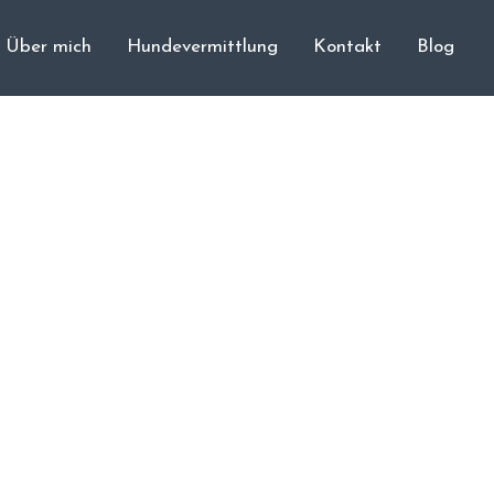
Über mich
Hundevermittlung
Kontakt
Blog
Cane Corso
Unsere Hunde
Welpen
Würfe
Hundetraining
Hundepension
Über mich
Hundevermittlung
Kontakt
Blog