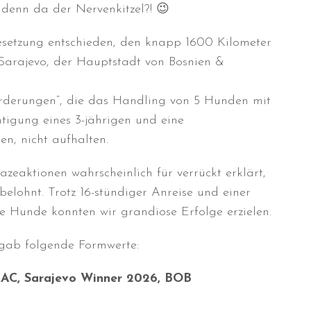
 denn da der Nervenkitzel?! 😉
Besetzung entschieden, den knapp 1600 Kilometer
arajevo, der Hauptstadt von Bosnien &
rderungen“, die das Handling von 5 Hunden mit
htigung eines 3-jährigen und eine
n, nicht aufhalten.
zeaktionen wahrscheinlich für verrückt erklärt,
elohnt. Trotz 16-stündiger Anreise und einer
 Hunde konnten wir grandiose Erfolge erzielen.
rgab folgende Formwerte:
 CAC, Sarajevo Winner 2026, BOB