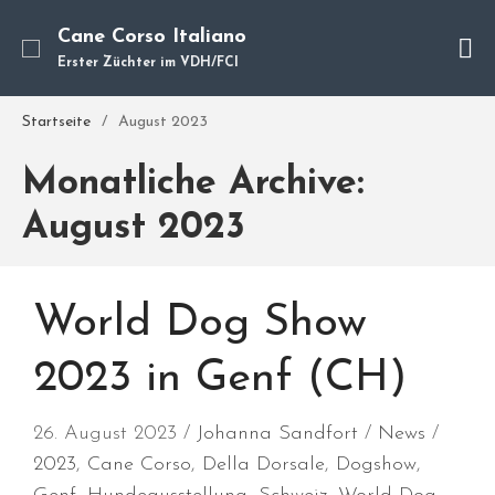
Cane Corso Italiano
Erster Züchter im VDH/FCI
Cane Corso
Unsere Hunde
Startseite
/
August 2023
Welpen
Monatliche Archive:
Würfe
Hundetraining
August 2023
Hundepension
Über mich
World Dog Show
Hundevermittlung
Kontakt
2023 in Genf (CH)
Blog
26. August 2023
Johanna Sandfort
News
2023
,
Cane Corso
,
Della Dorsale
,
Dogshow
,