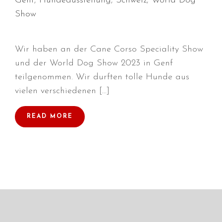
Genf
,
Hundeausstellung
,
Schweiz
,
World Dog
Show
Wir haben an der Cane Corso Speciality Show
Durchmarsch und Urlaubsgefühle
in Hallbergmoos (D)!
und der World Dog Show 2023 in Genf
Voller Erfolg in Arnhem (NL)!
teilgenommen. Wir durften tolle Hunde aus
vielen verschiedenen […]
Zino Della Dorsale sucht ein
neues Zuhause!
Voller Erfolg in Gerpinnes (B)!!
READ MORE
BIG 2 Platz 3 in Dortmund!
Juli 2026