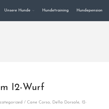
Unsere Hunde
Hundetraining
Hundepension
em I2-Wurf
categorized
Cane Corso
,
Della Dorsale
,
I2-