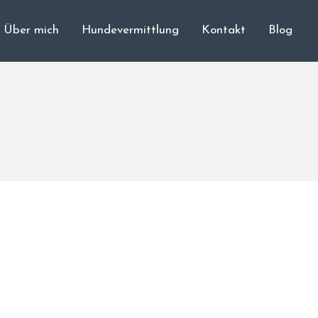
Über mich
Hundevermittlung
Kontakt
Blog
Cane Corso
Unsere Hunde
Welpen
Würfe
Hundetraining
Hundepension
Über mich
Hundevermittlung
Kontakt
Blog