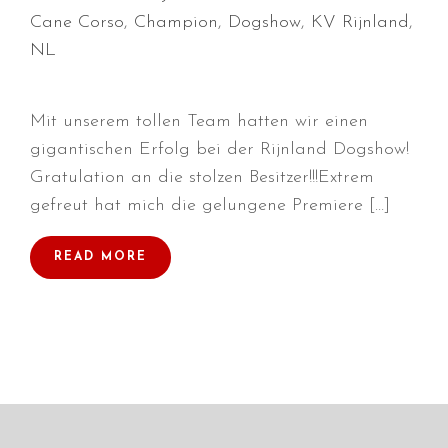
Cane Corso
,
Champion
,
Dogshow
,
KV Rijnland
,
NL
Durchmarsch und Urlaubsgefühle
Mit unserem tollen Team hatten wir einen
in Hallbergmoos (D)!
gigantischen Erfolg bei der Rijnland Dogshow!
Voller Erfolg in Arnhem (NL)!
Gratulation an die stolzen Besitzer!!!Extrem
Zino Della Dorsale sucht ein
gefreut hat mich die gelungene Premiere […]
neues Zuhause!
Voller Erfolg in Gerpinnes (B)!!
READ MORE
BIG 2 Platz 3 in Dortmund!
Juli 2026