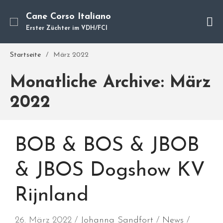
Cane Corso Italiano
Erster Züchter im VDH/FCI
Cane Corso
Unsere Hunde
Startseite
/
März 2022
Welpen
Monatliche Archive: März
Würfe
Hundetraining
2022
Hundepension
Über mich
BOB & BOS & JBOB
Hundevermittlung
Kontakt
& JBOS Dogshow KV
Blog
Rijnland
26. März 2022
Johanna Sandfort
News