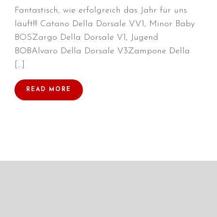
Fantastisch, wie erfolgreich das Jahr für uns
läuft!!! Catano Della Dorsale VV1, Minor Baby
BOSZargo Della Dorsale V1, Jugend
Durchmarsch und Urlaubsgefühle
BOBAlvaro Della Dorsale V3Zampone Della
in Hallbergmoos (D)!
[…]
Voller Erfolg in Arnhem (NL)!
Zino Della Dorsale sucht ein
READ MORE
neues Zuhause!
Voller Erfolg in Gerpinnes (B)!!
BIG 2 Platz 3 in Dortmund!
Juli 2026