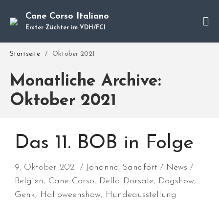
Cane Corso Italiano
Erster Züchter im VDH/FCI
Cane Corso
Unsere Hunde
Startseite
/
Oktober 2021
Welpen
Monatliche Archive:
Würfe
Hundetraining
Oktober 2021
Hundepension
Über mich
Hundevermittlung
Das 11. BOB in Folge
Kontakt
Blog
9. Oktober 2021
Johanna Sandfort
News
Belgien
,
Cane Corso
,
Della Dorsale
,
Dogshow
,
Genk
,
Halloweenshow
,
Hundeausstellung