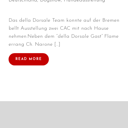
Deutschland
,
Dogshow
,
Hundeausstellung
Das della Dorsale Team konnte auf der Bremen
bellt Ausstellung zwei CAC mit nach Hause
Durchmarsch und Urlaubsgefühle
in Hallbergmoos (D)!
nehmen.Neben dem “della Dorsale Gast” Flame
Voller Erfolg in Arnhem (NL)!
errang Ch. Narone […]
Zino Della Dorsale sucht ein
neues Zuhause!
READ MORE
Voller Erfolg in Gerpinnes (B)!!
BIG 2 Platz 3 in Dortmund!
Juli 2026