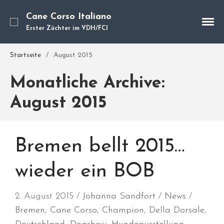
Cane Corso Italiano
Erster Züchter im VDH/FCI
Cane Corso
Unsere Hunde
Startseite
/
August 2015
Welpen
Monatliche Archive:
Würfe
Hundetraining
August 2015
Hundepension
Über mich
Bremen bellt 2015…
Hundevermittlung
Kontakt
wieder ein BOB
Blog
2. August 2015
Johanna Sandfort
News
Bremen
,
Cane Corso
,
Champion
,
Della Dorsale
,