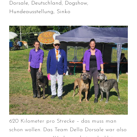
Dorsale
,
Deutschland
,
Dogshow
,
Hundeausstellung
,
Sinko
Durchmarsch und Urlaubsgefühle
in Hallbergmoos (D)!
Voller Erfolg in Arnhem (NL)!
Zino Della Dorsale sucht ein
neues Zuhause!
Voller Erfolg in Gerpinnes (B)!!
BIG 2 Platz 3 in Dortmund!
620 Kilometer pro Strecke – das muss man
schon wollen. Das Team Della Dorsale war also