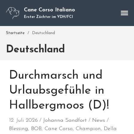
Cane Corso Italiano
Erster Züchter im VDH/FCI
Startseite
/
Deutschland
Cane Corso
Deutschland
Unsere Hunde
Welpen
Würfe
Durchmarsch und
Hundetraining
Urlaubsgefühle in
Hundepension
Über mich
Hallbergmoos (D)!
Hundevermittlung
Kontakt
12. Juli 2026
Johanna Sandfort
News
Blog
Blessing
,
BOB
,
Cane Corso
,
Champion
,
Della