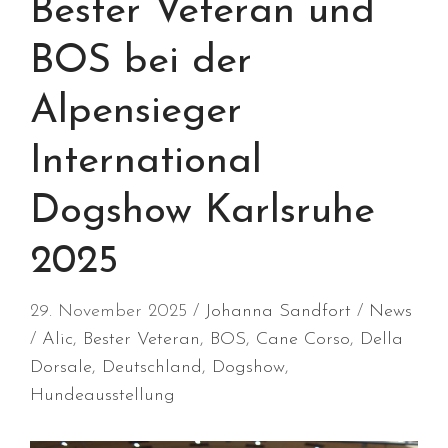
Bester Veteran und
Januar 2020
BOS bei der
Dezember 2019
November 2019
Alpensieger
September 2019
August 2019
International
Juli 2019
Dogshow Karlsruhe
Juni 2019
April 2019
2025
März 2019
Februar 2019
29. November 2025
Johanna Sandfort
News
Januar 2019
Alic
,
Bester Veteran
,
BOS
,
Cane Corso
,
Della
Dezember 2018
Dorsale
,
Deutschland
,
Dogshow
,
November 2018
Hundeausstellung
Oktober 2018
September 2018