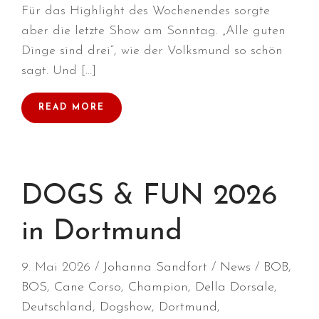
Für das Highlight des Wochenendes sorgte
März 2025
aber die letzte Show am Sonntag. „Alle guten
Januar 2025
Dinge sind drei“, wie der Volksmund so schön
Dezember 2024
sagt. Und […]
November 2024
Oktober 2024
READ MORE
September 2024
August 2024
Juli 2024
DOGS & FUN 2026
Juni 2024
Mai 2024
in Dortmund
April 2024
März 2024
9. Mai 2026
Johanna Sandfort
News
BOB
,
Januar 2024
BOS
,
Cane Corso
,
Champion
,
Della Dorsale
,
Dezember 2023
Deutschland
,
Dogshow
,
Dortmund
,