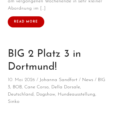
am vergangenen Wochenende in sehr kleiner
Abordnung im […]
Juli 2026
Juni 2026
READ MORE
Mai 2026
April 2026
März 2026
BIG 2 Platz 3 in
Februar 2026
Dezember 2025
Dortmund!
November 2025
Oktober 2025
10. Mai 2026
Johanna Sandfort
News
BIG
September 2025
3
,
BOB
,
Cane Corso
,
Della Dorsale
,
August 2025
Deutschland
,
Dogshow
,
Hundeausstellung
,
Juli 2025
Sinko
Mai 2025
April 2025