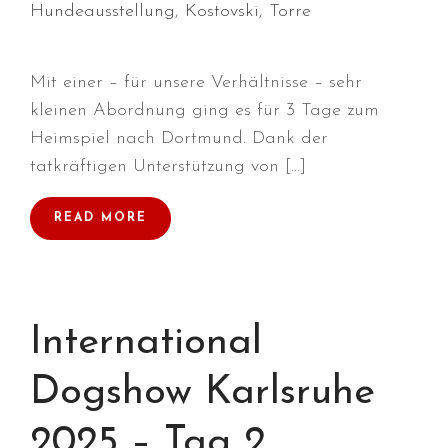
November 2023
Hundeausstellung
,
Kostovski
,
Torre
September 2023
August 2023
Mit einer – für unsere Verhältnisse – sehr
Juli 2023
kleinen Abordnung ging es für 3 Tage zum
Juni 2023
Heimspiel nach Dortmund. Dank der
April 2023
tatkräftigen Unterstützung von […]
März 2023
Dezember 2022
READ MORE
Oktober 2022
August 2022
Juli 2022
International
Juni 2022
Mai 2022
Dogshow Karlsruhe
April 2022
2025 – Tag 2
März 2022