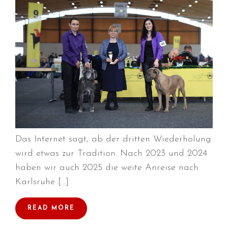
August 2018
Juli 2018
Juni 2018
April 2018
März 2018
Februar 2018
Januar 2018
November 2017
Das Internet sagt, ab der dritten Wiederholung
Oktober 2017
wird etwas zur Tradition. Nach 2023 und 2024
September 2017
haben wir auch 2025 die weite Anreise nach
August 2017
Karlsruhe […]
Juli 2017
Juni 2017
READ MORE
Mai 2017