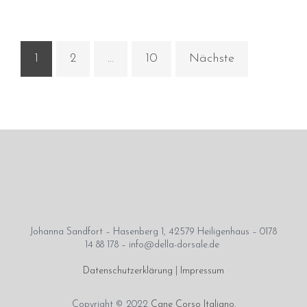
März 2017
Oktober 2016
Mai 2016
1
2
…
10
Nächste
April 2016
Januar 2016
Dezember 2015
Oktober 2015
August 2015
Juli 2015
Juni 2015
Mai 2015
Johanna Sandfort – Hasenberg 1, 42579 Heiligenhaus – 0178
April 2015
14 88 178 – info@della-dorsale.de
Februar 2015
Datenschutzerklärung
|
Impressum
Dezember 2014
September 2014
Copyright © 2022
Cane Corso Italiano
.