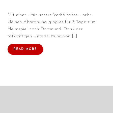
Mit einer – für unsere Verhältnisse – sehr
kleinen Abordnung ging es für 3 Tage zum
Durchmarsch und Urlaubsgefühle
Heimspiel nach Dortmund. Dank der
in Hallbergmoos (D)!
tatkräftigen Unterstützung von […]
Voller Erfolg in Arnhem (NL)!
Zino Della Dorsale sucht ein
READ MORE
neues Zuhause!
Voller Erfolg in Gerpinnes (B)!!
BIG 2 Platz 3 in Dortmund!
Juli 2026