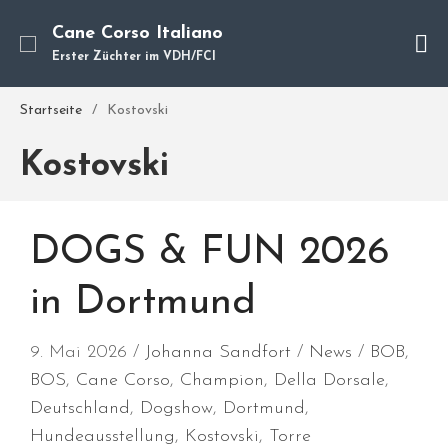
Cane Corso Italiano
Erster Züchter im VDH/FCI
Cane Corso
Unsere Hunde
Startseite
/
Kostovski
Welpen
Kostovski
Würfe
Hundetraining
Hundepension
DOGS & FUN 2026
Über mich
Hundevermittlung
in Dortmund
Kontakt
Blog
9. Mai 2026
Johanna Sandfort
News
BOB
,
BOS
,
Cane Corso
,
Champion
,
Della Dorsale
,
Deutschland
,
Dogshow
,
Dortmund
,
Hundeausstellung
,
Kostovski
,
Torre