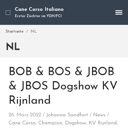
Cane Corso Italiano
Erster Züchter im VDH/FCI
Cane Corso
Unsere Hunde
Startseite
/
NL
Welpen
NL
Würfe
Hundetraining
Hundepension
BOB & BOS & JBOB
Über mich
Hundevermittlung
& JBOS Dogshow KV
Kontakt
Rijnland
Blog
26. März 2022
Johanna Sandfort
News
Cane Corso
,
Champion
,
Dogshow
,
KV Rijnland
,