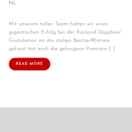
NL
Mit unserem tollen Team hatten wir einen
Durchmarsch und Urlaubsgefühle
gigantischen Erfolg bei der Rijnland Dogshow!
in Hallbergmoos (D)!
Gratulation an die stolzen Besitzer!!!Extrem
Voller Erfolg in Arnhem (NL)!
gefreut hat mich die gelungene Premiere […]
Zino Della Dorsale sucht ein
neues Zuhause!
READ MORE
Voller Erfolg in Gerpinnes (B)!!
BIG 2 Platz 3 in Dortmund!
Juli 2026