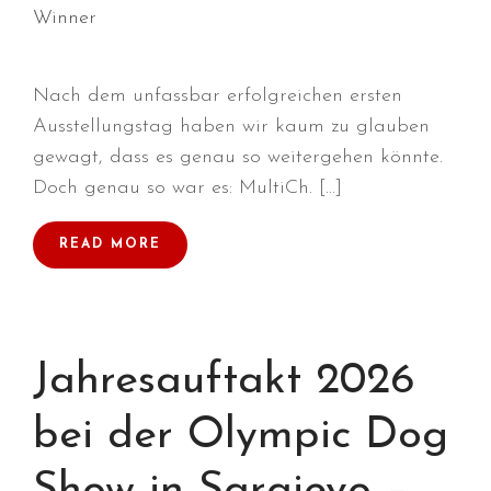
Winner
Nach dem unfassbar erfolgreichen ersten
Ausstellungstag haben wir kaum zu glauben
gewagt, dass es genau so weitergehen könnte.
Durchmarsch und Urlaubsgefühle
Doch genau so war es: MultiCh. […]
in Hallbergmoos (D)!
Voller Erfolg in Arnhem (NL)!
READ MORE
Zino Della Dorsale sucht ein
neues Zuhause!
Voller Erfolg in Gerpinnes (B)!!
BIG 2 Platz 3 in Dortmund!
Jahresauftakt 2026
bei der Olympic Dog
Show in Sarajevo –