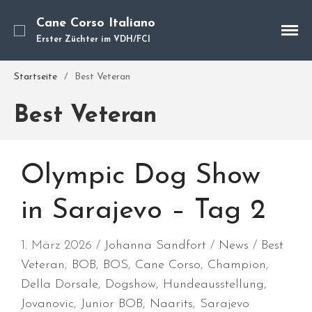
Cane Corso Italiano
Erster Züchter im VDH/FCI
Startseite
/
Best Veteran
Cane Corso
Best Veteran
Unsere Hunde
Welpen
Würfe
Olympic Dog Show
Hundetraining
Hundepension
in Sarajevo – Tag 2
Über mich
Hundevermittlung
1. März 2026
Johanna Sandfort
News
Best
Kontakt
Veteran
,
BOB
,
BOS
,
Cane Corso
,
Champion
,
Blog
Della Dorsale
,
Dogshow
,
Hundeausstellung
,
Jovanovic
,
Junior BOB
,
Naarits
,
Sarajevo