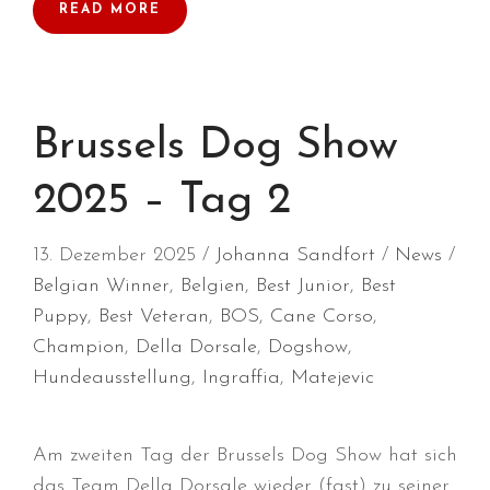
READ MORE
September 2023
August 2023
Juli 2023
Juni 2023
Brussels Dog Show
April 2023
2025 – Tag 2
März 2023
Dezember 2022
13. Dezember 2025
Johanna Sandfort
News
Oktober 2022
Belgian Winner
,
Belgien
,
Best Junior
,
Best
August 2022
Puppy
,
Best Veteran
,
BOS
,
Cane Corso
,
Juli 2022
Champion
,
Della Dorsale
,
Dogshow
,
Juni 2022
Hundeausstellung
,
Ingraffia
,
Matejevic
Mai 2022
April 2022
Am zweiten Tag der Brussels Dog Show hat sich
März 2022
das Team Della Dorsale wieder (fast) zu seiner
Februar 2022