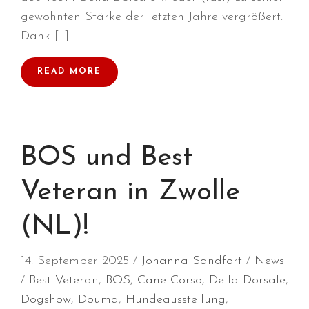
gewohnten Stärke der letzten Jahre vergrößert.
Januar 2022
Dank […]
Dezember 2021
November 2021
READ MORE
Oktober 2021
September 2021
August 2021
Juli 2021
BOS und Best
April 2021
Veteran in Zwolle
März 2021
Januar 2021
(NL)!
Dezember 2020
September 2020
14. September 2025
Johanna Sandfort
News
März 2020
Best Veteran
,
BOS
,
Cane Corso
,
Della Dorsale
,
Februar 2020
Dogshow
,
Douma
,
Hundeausstellung
,