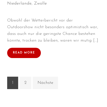
Januar 2020
Niederlande
,
Zwolle
Dezember 2019
November 2019
Obwohl der Wetterbericht vor der
September 2019
Outdoorshow nicht besonders optimistisch war,
August 2019
dass auch nur die geringste Chance bestehen
Juli 2019
könnte, trocken zu bleiben, waren wir mutig […]
Juni 2019
April 2019
READ MORE
März 2019
Februar 2019
Januar 2019
Dezember 2018
1
2
Nächste
November 2018
Oktober 2018
September 2018