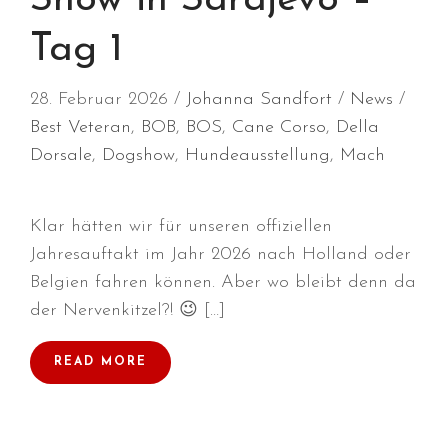
Juli 2026
Tag 1
Juni 2026
Mai 2026
28. Februar 2026
Johanna Sandfort
News
Best Veteran
,
BOB
,
BOS
,
Cane Corso
,
Della
April 2026
Dorsale
,
Dogshow
,
Hundeausstellung
,
Mach
März 2026
Februar 2026
Dezember 2025
Klar hätten wir für unseren offiziellen
November 2025
Jahresauftakt im Jahr 2026 nach Holland oder
Oktober 2025
Belgien fahren können. Aber wo bleibt denn da
der Nervenkitzel?! 😉 […]
September 2025
August 2025
READ MORE
Juli 2025
Mai 2025
April 2025