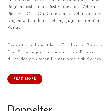
Belgien
,
Best Junior
,
Best Puppy
,
Best Veteran
,
Juli 2026
Bjornes
,
BOB
,
BOS
,
Cane Corso
,
Della Dorsale
,
Juni 2026
Dogshow
,
Hundeausstellung
,
Jugendchampion
,
Mai 2026
Ranga
April 2026
März 2026
Der dritte und somit letzte Tag bei der Brussels
Februar 2026
Dog Show begann für uns mit dem Richten
Dezember 2025
durch den dänischen Richter Sven Erik Bjornes.
November 2025
[…]
Oktober 2025
September 2025
READ MORE
August 2025
Juli 2025
Mai 2025
Doppelter
April 2025