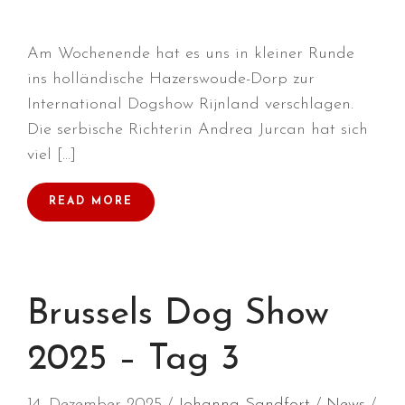
Am Wochenende hat es uns in kleiner Runde
ins holländische Hazerswoude-Dorp zur
International Dogshow Rijnland verschlagen.
Die serbische Richterin Andrea Jurcan hat sich
Durchmarsch und Urlaubsgefühle
viel […]
in Hallbergmoos (D)!
Voller Erfolg in Arnhem (NL)!
READ MORE
Zino Della Dorsale sucht ein
neues Zuhause!
Voller Erfolg in Gerpinnes (B)!!
BIG 2 Platz 3 in Dortmund!
Brussels Dog Show
2025 – Tag 3
14. Dezember 2025
Johanna Sandfort
News