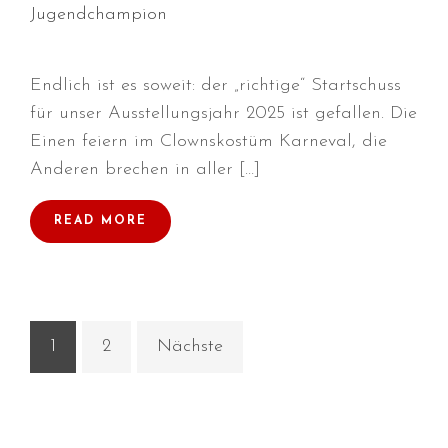
Januar 2020
Jugendchampion
Dezember 2019
November 2019
Endlich ist es soweit: der „richtige“ Startschuss
September 2019
für unser Ausstellungsjahr 2025 ist gefallen. Die
August 2019
Einen feiern im Clownskostüm Karneval, die
Juli 2019
Anderen brechen in aller […]
Juni 2019
April 2019
READ MORE
März 2019
Februar 2019
Januar 2019
Dezember 2018
1
2
Nächste
November 2018
Oktober 2018
September 2018