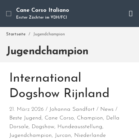
Cane Corso Italiano
Erster Züchter im VDH/FCI
Startseite
/
Jugendchampion
Cane Corso
Jugendchampion
Unsere Hunde
Welpen
Würfe
International
Hundetraining
Hundepension
Dogshow Rijnland
Über mich
Hundevermittlung
21. März 2026
Johanna Sandfort
News
Kontakt
Beste Jugend
,
Cane Corso
,
Champion
,
Della
Blog
Dorsale
,
Dogshow
,
Hundeausstellung
,
Jugendchampion
,
Jurcan
,
Niederlande