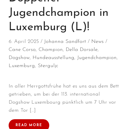
März 2025
Jugendchampion in
Januar 2025
Dezember 2024
Luxemburg (L)!
November 2024
Oktober 2024
6. April 2025
Johanna Sandfort
News
September 2024
Cane Corso
,
Champion
,
Della Dorsale
,
August 2024
Dogshow
,
Hundeausstellung
,
Jugendchampion
,
Juli 2024
Luxemburg
,
Sterguljc
Juni 2024
Mai 2024
In aller Herrgottsfrühe hat es uns aus dem Bett
April 2024
getrieben, um bei der 113. international
März 2024
Dogshow Luxembourg pünktlich um 7 Uhr vor
Januar 2024
dem Tor […]
Dezember 2023
READ MORE
November 2023