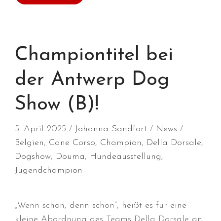
September 2023
August 2023
Juli 2023
Championtitel bei
Juni 2023
April 2023
der Antwerp Dog
März 2023
Show (B)!
Dezember 2022
Oktober 2022
5. April 2025
Johanna Sandfort
News
August 2022
Belgien
,
Cane Corso
,
Champion
,
Della Dorsale
,
Juli 2022
Dogshow
,
Douma
,
Hundeausstellung
,
Juni 2022
Jugendchampion
Mai 2022
April 2022
„Wenn schon, denn schon“, heißt es für eine
März 2022
kleine Abordnung des Teams Della Dorsale an
Februar 2022