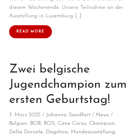
diesem Wochenende. Unsere Teilnahme an der
Januar 2022
Ausstellung in Luxemburg […]
Dezember 2021
November 2021
READ MORE
Oktober 2021
September 2021
August 2021
Juli 2021
Zwei belgische
April 2021
Jugendchampion zum
März 2021
Januar 2021
ersten Geburtstag!
Dezember 2020
September 2020
3. März 2025
Johanna Sandfort
News
März 2020
Belgien
,
BOB
,
BOS
,
Cane Corso
,
Champion
,
Februar 2020
Della Dorsale
,
Dogshow
,
Hundeausstellung
,