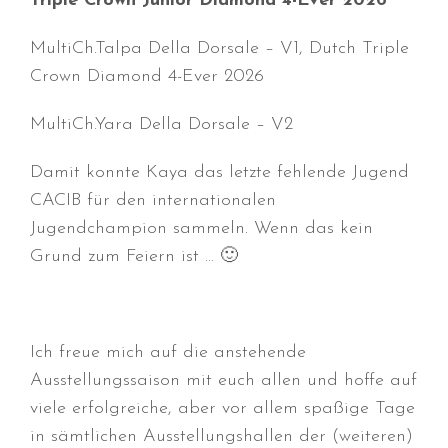
Triple Crown Junior Diamond 4-Ever 2026
Juni 2026
MultiCh.Talpa Della Dorsale – V1, Dutch Triple
Mai 2026
Crown Diamond 4-Ever 2026
April 2026
März 2026
MultiCh.Yara Della Dorsale – V2
Februar 2026
Damit konnte Kaya das letzte fehlende Jugend
Dezember 2025
CACIB für den internationalen
November 2025
Jugendchampion sammeln. Wenn das kein
Oktober 2025
Grund zum Feiern ist … 🙂
September 2025
August 2025
Juli 2025
Ich freue mich auf die anstehende
Mai 2025
Ausstellungssaison mit euch allen und hoffe auf
April 2025
viele erfolgreiche, aber vor allem spaßige Tage
März 2025
in sämtlichen Ausstellungshallen der (weiteren)