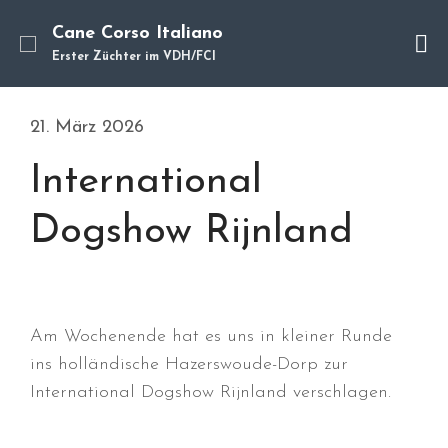
Cane Corso Italiano
Erster Züchter im VDH/FCI
Cane Corso
Unsere Hunde
21. März 2026
Welpen
International
Würfe
Hundetraining
Dogshow Rijnland
Hundepension
Über mich
Hundevermittlung
Kontakt
Am Wochenende hat es uns in kleiner Runde
Blog
ins holländische Hazerswoude-Dorp zur
International Dogshow Rijnland verschlagen.