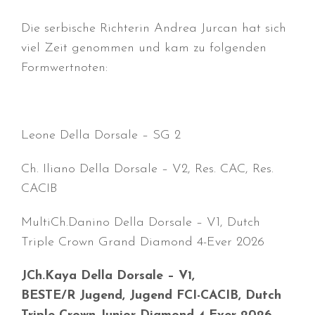
Die serbische Richterin Andrea Jurcan hat sich
viel Zeit genommen und kam zu folgenden
Formwertnoten:
Durchmarsch und Urlaubsgefühle
in Hallbergmoos (D)!
Voller Erfolg in Arnhem (NL)!
Leone Della Dorsale – SG 2
Zino Della Dorsale sucht ein
neues Zuhause!
Ch. Iliano Della Dorsale – V2, Res. CAC, Res.
Voller Erfolg in Gerpinnes (B)!!
CACIB
BIG 2 Platz 3 in Dortmund!
MultiCh.Danino Della Dorsale – V1, Dutch
Triple Crown Grand Diamond 4-Ever 2026
JCh.Kaya Della Dorsale – V1,
BESTE/R Jugend, Jugend FCI-CACIB, Dutch
Juli 2026