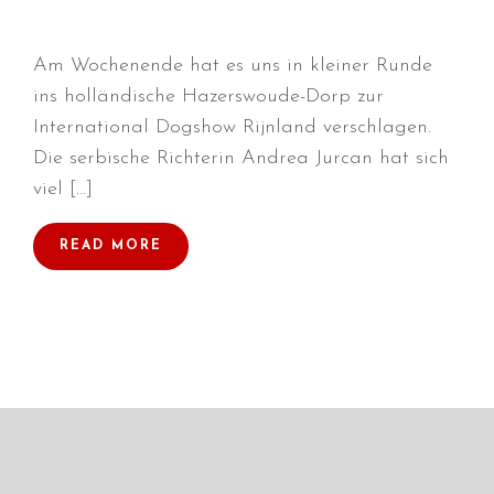
Am Wochenende hat es uns in kleiner Runde
ins holländische Hazerswoude-Dorp zur
Durchmarsch und Urlaubsgefühle
International Dogshow Rijnland verschlagen.
in Hallbergmoos (D)!
Die serbische Richterin Andrea Jurcan hat sich
Voller Erfolg in Arnhem (NL)!
viel […]
Zino Della Dorsale sucht ein
neues Zuhause!
READ MORE
Voller Erfolg in Gerpinnes (B)!!
BIG 2 Platz 3 in Dortmund!
Juli 2026