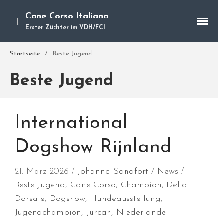
Cane Corso Italiano
Erster Züchter im VDH/FCI
Cane Corso
Unsere Hunde
Startseite
/
Beste Jugend
Welpen
Beste Jugend
Würfe
Hundetraining
Hundepension
International
Über mich
Hundevermittlung
Dogshow Rijnland
Kontakt
Blog
21. März 2026
Johanna Sandfort
News
Beste Jugend
,
Cane Corso
,
Champion
,
Della
Dorsale
,
Dogshow
,
Hundeausstellung
,
Jugendchampion
,
Jurcan
,
Niederlande