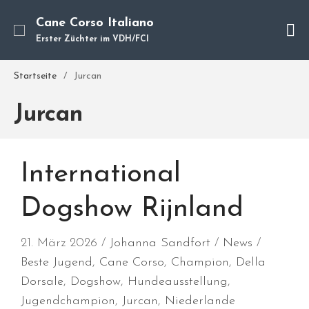
Cane Corso Italiano
Erster Züchter im VDH/FCI
Cane Corso
Unsere Hunde
Startseite
/
Jurcan
Welpen
Jurcan
Würfe
Hundetraining
Hundepension
International
Über mich
Hundevermittlung
Dogshow Rijnland
Kontakt
Blog
21. März 2026
Johanna Sandfort
News
Beste Jugend
,
Cane Corso
,
Champion
,
Della
Dorsale
,
Dogshow
,
Hundeausstellung
,
Jugendchampion
,
Jurcan
,
Niederlande