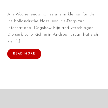
Am Wochenende hat es uns in kleiner Runde
ins holländische Hazerswoude-Dorp zur
Durchmarsch und Urlaubsgefühle
International Dogshow Rijnland verschlagen.
in Hallbergmoos (D)!
Die serbische Richterin Andrea Jurcan hat sich
Voller Erfolg in Arnhem (NL)!
viel […]
Zino Della Dorsale sucht ein
neues Zuhause!
READ MORE
Voller Erfolg in Gerpinnes (B)!!
BIG 2 Platz 3 in Dortmund!
Juli 2026