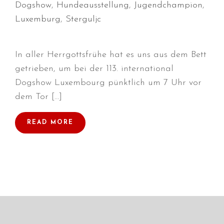
Dogshow
,
Hundeausstellung
,
Jugendchampion
,
Luxemburg
,
Sterguljc
Durchmarsch und Urlaubsgefühle
In aller Herrgottsfrühe hat es uns aus dem Bett
in Hallbergmoos (D)!
getrieben, um bei der 113. international
Voller Erfolg in Arnhem (NL)!
Dogshow Luxembourg pünktlich um 7 Uhr vor
Zino Della Dorsale sucht ein
dem Tor […]
neues Zuhause!
Voller Erfolg in Gerpinnes (B)!!
READ MORE
BIG 2 Platz 3 in Dortmund!
Juli 2026