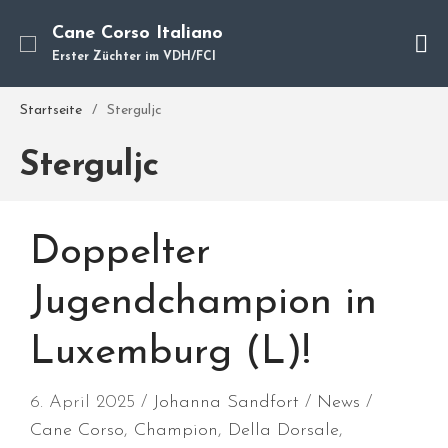
Cane Corso Italiano
Erster Züchter im VDH/FCI
Cane Corso
Unsere Hunde
Startseite
/
Sterguljc
Welpen
Sterguljc
Würfe
Hundetraining
Hundepension
Doppelter
Über mich
Hundevermittlung
Jugendchampion in
Kontakt
Luxemburg (L)!
Blog
6. April 2025
Johanna Sandfort
News
Cane Corso
,
Champion
,
Della Dorsale
,