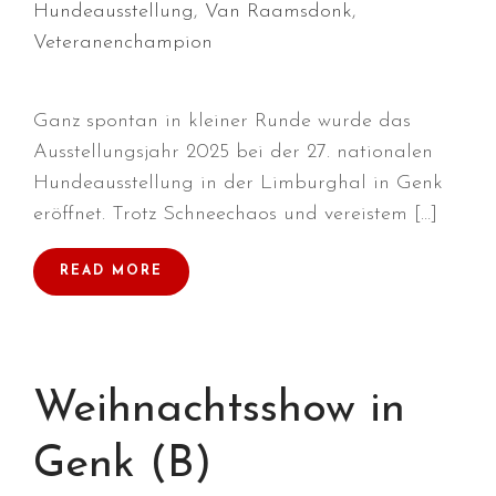
Hundeausstellung
,
Van Raamsdonk
,
Veteranenchampion
Ganz spontan in kleiner Runde wurde das
Durchmarsch und Urlaubsgefühle
in Hallbergmoos (D)!
Ausstellungsjahr 2025 bei der 27. nationalen
Hundeausstellung in der Limburghal in Genk
Voller Erfolg in Arnhem (NL)!
eröffnet. Trotz Schneechaos und vereistem […]
Zino Della Dorsale sucht ein
neues Zuhause!
READ MORE
Voller Erfolg in Gerpinnes (B)!!
BIG 2 Platz 3 in Dortmund!
Weihnachtsshow in
Genk (B)
Juli 2026