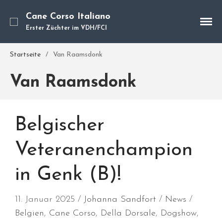
Cane Corso Italiano
Erster Züchter im VDH/FCI
Cane Corso
Startseite
/
Van Raamsdonk
Unsere Hunde
Welpen
Van Raamsdonk
Würfe
Hundetraining
Hundepension
Belgischer
Über mich
Veteranenchampion
Hundevermittlung
Kontakt
in Genk (B)!
Blog
11. Januar 2025
Johanna Sandfort
News
Belgien
,
Cane Corso
,
Della Dorsale
,
Dogshow
,