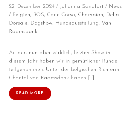
22. Dezember 2024
Johanna Sandfort
News
Juni 2026
Belgien
,
BOS
,
Cane Corso
,
Champion
,
Della
Mai 2026
Dorsale
,
Dogshow
,
Hundeausstellung
,
Van
April 2026
Raamsdonk
März 2026
Februar 2026
Dezember 2025
An der, nun aber wirklich, letzten Show in
diesem Jahr haben wir in gemütlicher Runde
November 2025
teilgenommen. Unter der belgischen Richterin
Oktober 2025
Chantal van Raamsdonk haben […]
September 2025
August 2025
READ MORE
Juli 2025
Mai 2025
April 2025
März 2025
Januar 2025