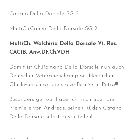
Januar 2020
Catano Della Dorsale SG 2
Dezember 2019
November 2019
MultiCh.Canea Della Dorsale SG 2
September 2019
August 2019
MultiCh. Walchiria Della Dorsale V1, Res.
CACIB, Anw.Dt.Ch.VDH
Juli 2019
Juni 2019
Damit ist Ch.Romano Della Dorsale nun auch
April 2019
Deutscher Veteranenchampion. Herzlichen
März 2019
Glückwunsch an die stolze Besitzerin Petra!!!
Februar 2019
Besonders gefreut habe ich mich über die
Januar 2019
Premiere von Andreas, seinen Rüden Catano
Dezember 2018
Della Dorsale selbst auszustellen!
November 2018
Oktober 2018
September 2018