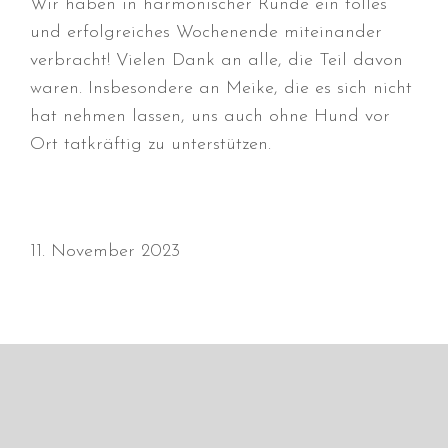
Wir haben in harmonischer Runde ein tolles
August 2018
und erfolgreiches Wochenende miteinander
Juli 2018
verbracht! Vielen Dank an alle, die Teil davon
Juni 2018
waren. Insbesondere an Meike, die es sich nicht
hat nehmen lassen, uns auch ohne Hund vor
April 2018
Ort tatkräftig zu unterstützen.
März 2018
Februar 2018
Januar 2018
November 2017
11. November 2023
Oktober 2017
September 2017
August 2017
Juli 2017
Juni 2017
Mai 2017