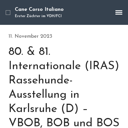
Cane Corso Italiano
Erster Züchter im VDH/FCI
11. November 2023
Cane Corso
80. & 81.
Unsere Hunde
Welpen
Internationale (IRAS)
Würfe
Hundetraining
Rassehunde-
Hundepension
Über mich
Ausstellung in
Hundevermittlung
Karlsruhe (D) –
Kontakt
Blog
VBOB, BOB und BOS