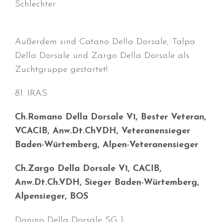
Schlechter.
Februar 2022
Januar 2022
Dezember 2021
Außerdem sind Catano Della Dorsale, Talpa
November 2021
Della Dorsale und Zargo Della Dorsale als
Oktober 2021
Zuchtgruppe gestartet!
September 2021
81. IRAS
August 2021
Juli 2021
Ch.Romano Della Dorsale V1, Bester Veteran,
April 2021
VCACIB, Anw.Dt.ChVDH, Veteranensieger
März 2021
Baden-Würtemberg, Alpen-Veteranensieger
Januar 2021
Ch.Zargo Della Dorsale V1, CACIB,
Dezember 2020
Anw.Dt.Ch.VDH, Sieger Baden-Würtemberg,
September 2020
Alpensieger, BOS
März 2020
Februar 2020
Danino Della Dorsale SG 1