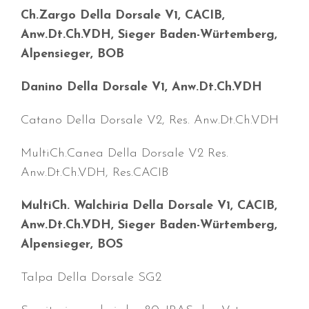
Ch.Zargo Della Dorsale V1, CACIB,
Juli 2026
Anw.Dt.Ch.VDH, Sieger Baden-Würtemberg,
Juni 2026
Alpensieger, BOB
Mai 2026
Danino Della Dorsale V1, Anw.Dt.Ch.VDH
April 2026
März 2026
Catano Della Dorsale V2, Res. Anw.Dt.Ch.VDH
Februar 2026
MultiCh.Canea Della Dorsale V2 Res.
Dezember 2025
Anw.Dt.Ch.VDH, Res.CACIB
November 2025
Oktober 2025
MultiCh. Walchiria Della Dorsale V1, CACIB,
September 2025
Anw.Dt.Ch.VDH, Sieger Baden-Würtemberg,
August 2025
Alpensieger, BOS
Juli 2025
Talpa Della Dorsale SG2
Mai 2025
April 2025