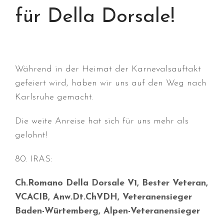
für Della Dorsale!
Während in der Heimat der Karnevalsauftakt
gefeiert wird, haben wir uns auf den Weg nach
Durchmarsch und Urlaubsgefühle
in Hallbergmoos (D)!
Karlsruhe gemacht.
Voller Erfolg in Arnhem (NL)!
Die weite Anreise hat sich für uns mehr als
Zino Della Dorsale sucht ein
gelohnt!
neues Zuhause!
Voller Erfolg in Gerpinnes (B)!!
80. IRAS:
BIG 2 Platz 3 in Dortmund!
Ch.Romano Della Dorsale V1, Bester Veteran,
VCACIB, Anw.Dt.ChVDH, Veteranensieger
Baden-Würtemberg, Alpen-Veteranensieger