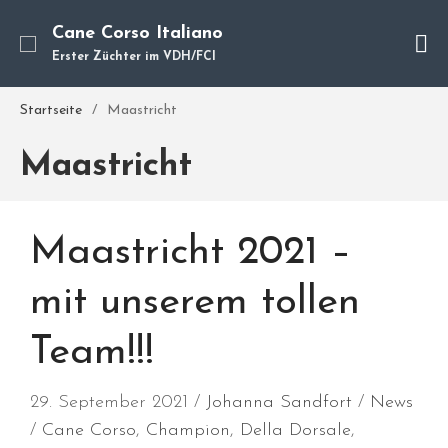
Cane Corso Italiano
Erster Züchter im VDH/FCI
Cane Corso
Startseite
/
Maastricht
Unsere Hunde
Maastricht
Welpen
Würfe
Hundetraining
Maastricht 2021 –
Hundepension
Über mich
mit unserem tollen
Hundevermittlung
Team!!!
Kontakt
Blog
29. September 2021
Johanna Sandfort
News
Cane Corso
,
Champion
,
Della Dorsale
,