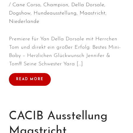
Cane Corso
,
Champion
,
Della Dorsale
,
Januar 2025
Dogshow
,
Hundeausstellung
,
Maastricht
,
Dezember 2024
Niederlande
November 2024
Oktober 2024
Premiere für Yan Della Dorsale mit Herrchen
September 2024
Tom und direkt ein großer Erfolg: Bestes Mini-
August 2024
Baby – Herzlichen Glückwunsch Jennifer &
Juli 2024
Tom!!! Seine Schwester Yara […]
Juni 2024
Mai 2024
READ MORE
April 2024
März 2024
Januar 2024
CACIB Ausstellung
Dezember 2023
November 2023
Maastricht
September 2023