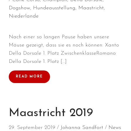
Juli 2026
Dogshow
,
Hundeausstellung
,
Maastricht
,
Juni 2026
Niederlande
Mai 2026
April 2026
Nach einer so langen Pause haben unsere
März 2026
Mäuse gezeigt, dass sie es noch können: Xanto
Februar 2026
Della Dorsale 1. Platz ZwischenklasseRomano
Dezember 2025
Della Dorsale 1. Platz […]
November 2025
Oktober 2025
READ MORE
September 2025
August 2025
Juli 2025
Maastricht 2019
Mai 2025
April 2025
29. September 2019
Johanna Sandfort
News
März 2025