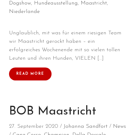
Dogshow
,
Hundeausstellung
,
Maastricht
,
Niederlande
Unglaublich, mit was für einem riesigen Team
wir Maastricht gerockt haben – ein
Durchmarsch und Urlaubsgefühle
in Hallbergmoos (D)!
erfolgreiches Wochenende mit so vielen tollen
Voller Erfolg in Arnhem (NL)!
Leuten und ihren Hunden, VIELEN […]
Zino Della Dorsale sucht ein
neues Zuhause!
READ MORE
Voller Erfolg in Gerpinnes (B)!!
BIG 2 Platz 3 in Dortmund!
BOB Maastricht
27. September 2020
Johanna Sandfort
News
Cane Corso
,
Champion
,
Della Dorsale
,