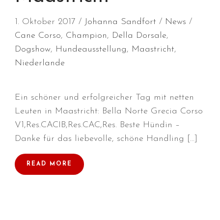
August 2023
1. Oktober 2017
Johanna Sandfort
News
Juli 2023
Cane Corso
,
Champion
,
Della Dorsale
,
Juni 2023
Dogshow
,
Hundeausstellung
,
Maastricht
,
April 2023
Niederlande
März 2023
Dezember 2022
Ein schöner und erfolgreicher Tag mit netten
Oktober 2022
Leuten in Maastricht: Bella Norte Grecia Corso
August 2022
V1,Res.CACIB,Res.CAC,Res. Beste Hündin –
Juli 2022
Danke für das liebevolle, schöne Handling […]
Juni 2022
Mai 2022
READ MORE
April 2022
März 2022
Februar 2022