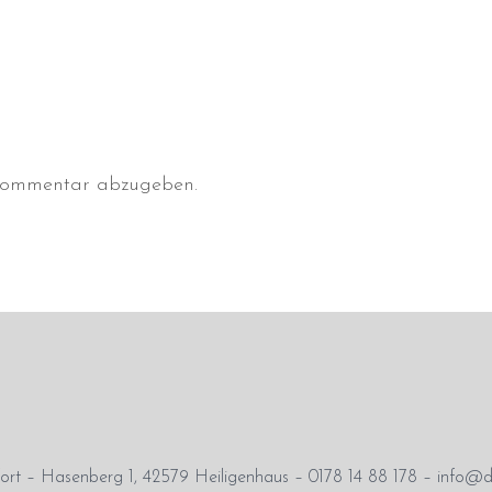
Kommentar abzugeben.
rt – Hasenberg 1, 42579 Heiligenhaus – 0178 14 88 178 – info@d