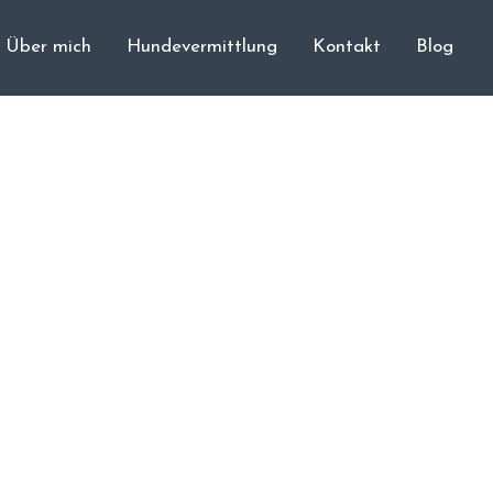
Über mich
Hundevermittlung
Kontakt
Blog
Cane Corso
Unsere Hunde
Welpen
Würfe
Hundetraining
Hundepension
Über mich
Hundevermittlung
Kontakt
Blog