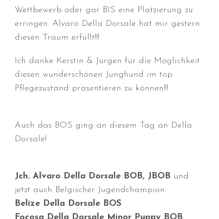
Wettbewerb oder gar BIS eine Platzierung zu
erringen. Alvaro Della Dorsale hat mir gestern
diesen Traum erfüllt!!!
Durchmarsch und Urlaubsgefühle
Ich danke Kerstin & Jürgen für die Möglichkeit
in Hallbergmoos (D)!
diesen wunderschönen Junghund im top
Voller Erfolg in Arnhem (NL)!
Pflegezustand präsentieren zu können!!!
Zino Della Dorsale sucht ein
neues Zuhause!
Voller Erfolg in Gerpinnes (B)!!
Auch das BOS ging an diesem Tag an Della
BIG 2 Platz 3 in Dortmund!
Dorsale!
Jch. Alvaro Della Dorsale BOB, JBOB
und
jetzt auch Belgischer Jugendchampion
Belize Della Dorsale BOS
Juli 2026
Focosa Della Dorsale Minor Puppy BOB