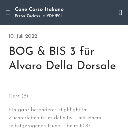
Cane Corso Italiano
Erster Züchter im VDH/FCI
Cane Corso
Unsere Hunde
10. Juli 2022
Welpen
BOG & BIS 3 für
Würfe
Hundetraining
Alvaro Della Dorsale
Hundepension
Über mich
Hundevermittlung
Kontakt
Gent (B)
Blog
Ein ganz besonderes Highlight im
Züchterleben ist es definitiv – mit einem
selbstgezogenen Hund – beim BOG