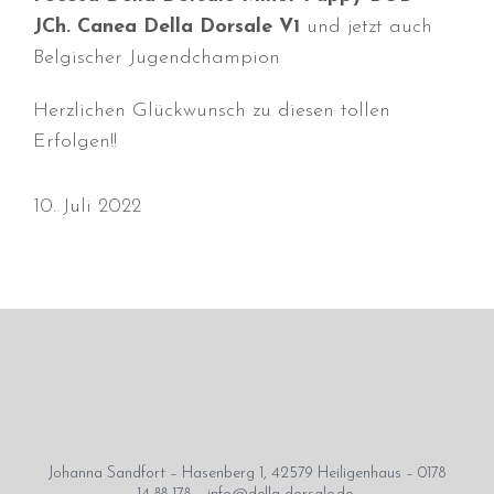
Juni 2026
JCh. Canea Della Dorsale V1
und jetzt auch
Mai 2026
Belgischer Jugendchampion
April 2026
Herzlichen Glückwunsch zu diesen tollen
März 2026
Erfolgen!!
Februar 2026
Dezember 2025
10. Juli 2022
November 2025
Oktober 2025
September 2025
August 2025
Juli 2025
Mai 2025
April 2025
März 2025
Johanna Sandfort – Hasenberg 1, 42579 Heiligenhaus – 0178
Januar 2025