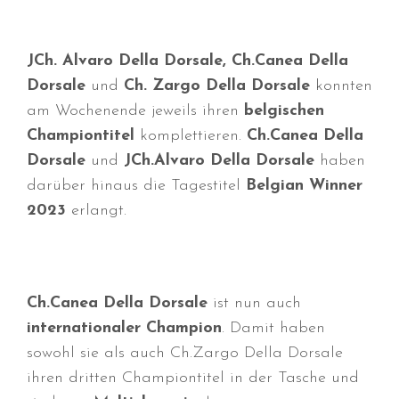
Juli 2026
Juni 2026
JCh. Alvaro Della Dorsale, Ch.Canea Della
Mai 2026
Dorsale
und
Ch. Zargo Della Dorsale
konnten
April 2026
am Wochenende jeweils ihren
belgischen
März 2026
Championtitel
komplettieren.
Ch.Canea Della
Februar 2026
Dorsale
und
JCh.Alvaro Della Dorsale
haben
Dezember 2025
darüber hinaus die Tagestitel
Belgian Winner
November 2025
2023
erlangt.
Oktober 2025
September 2025
August 2025
Ch.Canea Della Dorsale
ist nun auch
Juli 2025
internationaler Champion
. Damit haben
Mai 2025
sowohl sie als auch Ch.Zargo Della Dorsale
April 2025
ihren dritten Championtitel in der Tasche und
März 2025