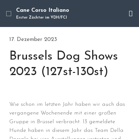
Cane Corso Italiano
Erster Züchter im VDH/FCI
Cane Corso
17. Dezember 2023
Unsere Hunde
Brussels Dog Shows
Welpen
Würfe
2023 (127st-130st)
Hundetraining
Hundepension
Über mich
Hundevermittlung
Wie schon im letzten Jahr haben wir auch das
Kontakt
vergangene Wochenende mit einer großen
Blog
Gruppe in Brüssel verbracht. 13 gemeldete
Hunde haben in diesem Jahr das Team Della