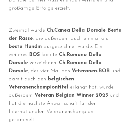
Dorsale bei vier Ausstellungen vertreten und
großartige Erfolge erzielt.
Zweimal wurde
Ch.Canea Della Dorsale Beste
der Rasse
, die außerdem auch einmal als
Durchmarsch und Urlaubsgefühle
beste Hündin
ausgezeichnet wurde. Ein
in Hallbergmoos (D)!
weiteres
BOS
konnte
Ch.Romano Della
Voller Erfolg in Arnhem (NL)!
Dorsale
verzeichnen.
Ch.Romano Della
Zino Della Dorsale sucht ein
Dorsale
, der vier Mal das
Veteranen-BOB
und
neues Zuhause!
damit auch den
belgischen
Voller Erfolg in Gerpinnes (B)!!
Veteranenchampiontitel
erlangt hat, wurde
BIG 2 Platz 3 in Dortmund!
außerdem
Veteran Belgian Winner 2023
und
hat die nächste Anwartschaft für den
Internationalen Veteranenchampion
gesammelt.