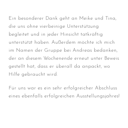
September 2023
August 2023
Ein besonderer Dank geht an Meike und Tina,
Juli 2023
die uns ohne vierbeinige Unterstützung
Juni 2023
begleitet und in jeder Hinsicht tatkräftig
April 2023
unterstützt haben. Außerdem möchte ich mich
März 2023
im Namen der Gruppe bei Andreas bedanken,
Dezember 2022
der an diesem Wochenende erneut unter Beweis
Oktober 2022
gestellt hat, dass er überall da anpackt, wo
August 2022
Hilfe gebraucht wird.
Juli 2022
Für uns war es ein sehr erfolgreicher Abschluss
Juni 2022
eines ebenfalls erfolgreichen Ausstellungsjahres!
Mai 2022
April 2022
März 2022
Februar 2022