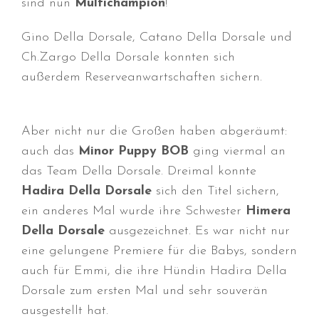
sind nun
Multichampion
!
Januar 2025
Gino Della Dorsale, Catano Della Dorsale und
Dezember 2024
Ch.Zargo Della Dorsale konnten sich
November 2024
außerdem Reserveanwartschaften sichern.
Oktober 2024
September 2024
August 2024
Aber nicht nur die Großen haben abgeräumt:
Juli 2024
auch das
Minor Puppy BOB
ging viermal an
das Team Della Dorsale. Dreimal konnte
Juni 2024
Hadira Della Dorsale
sich den Titel sichern,
Mai 2024
ein anderes Mal wurde ihre Schwester
Himera
April 2024
Della Dorsale
ausgezeichnet. Es war nicht nur
März 2024
eine gelungene Premiere für die Babys, sondern
Januar 2024
auch für Emmi, die ihre Hündin Hadira Della
Dezember 2023
Dorsale zum ersten Mal und sehr souverän
November 2023
ausgestellt hat.