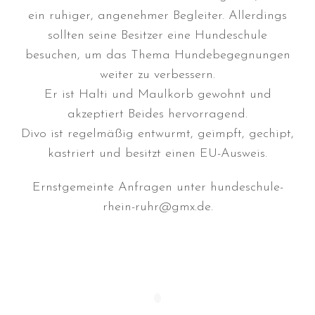
Januar 2025
ein ruhiger, angenehmer Begleiter. Allerdings
Dezember 2024
sollten seine Besitzer eine Hundeschule
besuchen, um das Thema Hundebegegnungen
November 2024
weiter zu verbessern.
Oktober 2024
Er ist Halti und Maulkorb gewohnt und
September 2024
akzeptiert Beides hervorragend.
August 2024
Divo ist regelmäßig entwurmt, geimpft, gechipt,
Juli 2024
kastriert und besitzt einen EU-Ausweis.
Juni 2024
Mai 2024
Ernstgemeinte Anfragen unter hundeschule-
April 2024
rhein-ruhr@gmx.de.
März 2024
Januar 2024
Dezember 2023
November 2023
September 2023