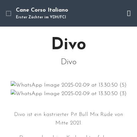
Cane Corso Italiano
Erster Züchter im VDH/FCI
Cane Corso
Divo
Unsere Hunde
Welpen
Würfe
Divo
Hundetraining
Hundepension
Über mich
Hundevermittlung
Kontakt
Divo ist ein kastrierter Pit Bull Mix Rüde von
Blog
Mitte 2021.