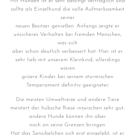
Mit Hunden ist er sehr bedingt verträglich und
Juli 2026
sollte als Einzelhund die volle Aufmerksamkeit
Juni 2026
seiner
Mai 2026
neuen Besitzer genießen. Anfangs zeigte er
April 2026
unsicheres Verhalten bei fremden Menschen,
März 2026
was sich
Februar 2026
aber schon deutlich verbessert hat. Hier ist er
Dezember 2025
sehr lieb mit unserem Kleinkind, allerdings
November 2025
wären
Oktober 2025
gröere Kinder bei seinem stürmischen
Temperament definitiv geeigneter.
September 2025
August 2025
Die meisten Umweltreize und andere Tiere
Juli 2025
meistert der hübsche Riese inzwischen sehr gut,
Mai 2025
andere Hunde können ihn aber
April 2025
noch an seine Grenzen bringen.
März 2025
Hat das Sensibelchen sich erst eingelebt, ist er