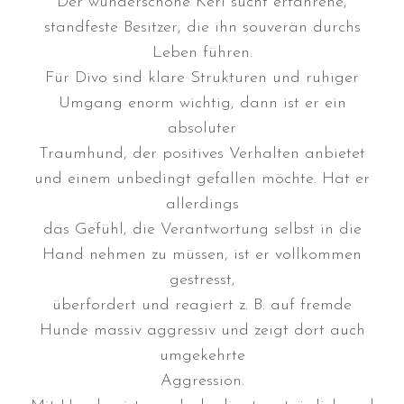
Der wunderschöne Kerl sucht erfahrene,
standfeste Besitzer, die ihn souverän durchs
Leben führen.
Für Divo sind klare Strukturen und ruhiger
Umgang enorm wichtig, dann ist er ein
Durchmarsch und Urlaubsgefühle
absoluter
in Hallbergmoos (D)!
Traumhund, der positives Verhalten anbietet
Voller Erfolg in Arnhem (NL)!
und einem unbedingt gefallen möchte. Hat er
Zino Della Dorsale sucht ein
allerdings
neues Zuhause!
das Gefühl, die Verantwortung selbst in die
Voller Erfolg in Gerpinnes (B)!!
Hand nehmen zu müssen, ist er vollkommen
BIG 2 Platz 3 in Dortmund!
gestresst,
überfordert und reagiert z. B. auf fremde
Hunde massiv aggressiv und zeigt dort auch
umgekehrte
Aggression.