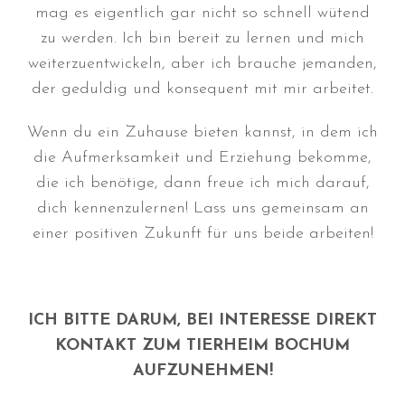
mag es eigentlich gar nicht so schnell wütend
Januar 2025
zu werden. Ich bin bereit zu lernen und mich
Dezember 2024
weiterzuentwickeln, aber ich brauche jemanden,
November 2024
der geduldig und konsequent mit mir arbeitet.
Oktober 2024
September 2024
Wenn du ein Zuhause bieten kannst, in dem ich
August 2024
die Aufmerksamkeit und Erziehung bekomme,
die ich benötige, dann freue ich mich darauf,
Juli 2024
dich kennenzulernen! Lass uns gemeinsam an
Juni 2024
einer positiven Zukunft für uns beide arbeiten!
Mai 2024
April 2024
März 2024
ICH BITTE DARUM, BEI INTERESSE DIREKT
Januar 2024
KONTAKT ZUM TIERHEIM BOCHUM
Dezember 2023
AUFZUNEHMEN!
November 2023
September 2023