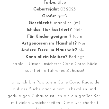
Farbe:
Blue
Geburtsjahr:
03.2023
Größe:
groß
Geschlecht:
männlich (m)
Ist das Tier kastriert?
Nein
Durchmarsch und Urlaubsgefühle
Für Kinder geeignet?
Nein
in Hallbergmoos (D)!
Artgenossen im Haushalt?
Nein
Voller Erfolg in Arnhem (NL)!
Andere Tiere im Haushalt?
Nein
Zino Della Dorsale sucht ein
Kann allein bleiben?
Bedingt
neues Zuhause!
Pablo – Unser unsicherer Cane Corso Rüde
Voller Erfolg in Gerpinnes (B)!!
sucht ein erfahrenes Zuhause!
BIG 2 Platz 3 in Dortmund!
Hallo, ich bin Pablo, ein Cane Corso Rüde, der
auf der Suche nach einem liebevollen und
geduldigen Zuhause ist. Ich bin ein großer Kerl
mit vielen Unsicherheiten. Diese Unsicherheit