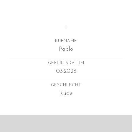
August 2023
Juli 2023
Juni 2023
April 2023
RUFNAME
März 2023
Pablo
Dezember 2022
Oktober 2022
GEBURTSDATUM
03.2023
August 2022
Juli 2022
GESCHLECHT
Juni 2022
Rüde
Mai 2022
April 2022
März 2022
Februar 2022