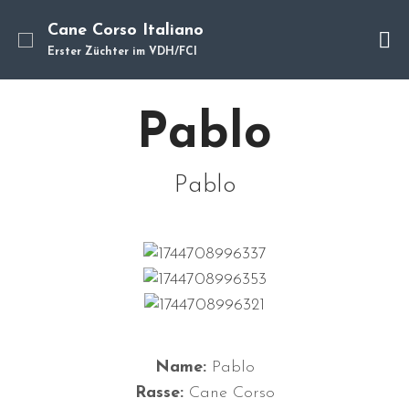
Cane Corso Italiano
Erster Züchter im VDH/FCI
Cane Corso
Pablo
Unsere Hunde
Welpen
Würfe
Pablo
Hundetraining
Hundepension
Über mich
Hundevermittlung
Kontakt
Blog
Name:
Pablo
Rasse:
Cane Corso