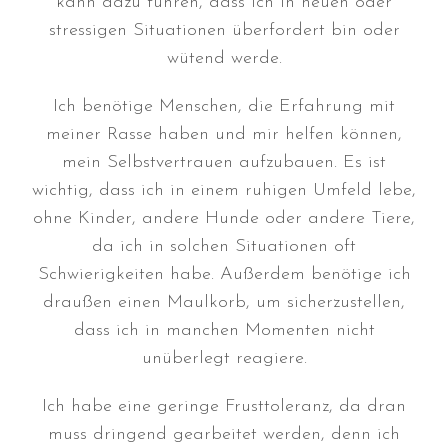
kann dazu führen, dass ich in neuen oder
Juli 2026
stressigen Situationen überfordert bin oder
Juni 2026
wütend werde.
Mai 2026
April 2026
Ich benötige Menschen, die Erfahrung mit
meiner Rasse haben und mir helfen können,
März 2026
mein Selbstvertrauen aufzubauen. Es ist
Februar 2026
wichtig, dass ich in einem ruhigen Umfeld lebe,
Dezember 2025
ohne Kinder, andere Hunde oder andere Tiere,
November 2025
da ich in solchen Situationen oft
Oktober 2025
Schwierigkeiten habe. Außerdem benötige ich
September 2025
draußen einen Maulkorb, um sicherzustellen,
August 2025
dass ich in manchen Momenten nicht
Juli 2025
unüberlegt reagiere.
Mai 2025
Ich habe eine geringe Frusttoleranz, da dran
April 2025
muss dringend gearbeitet werden, denn ich
März 2025