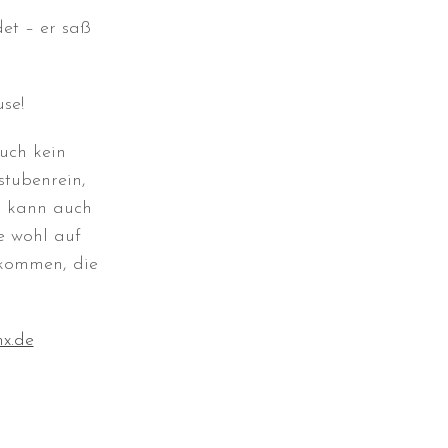
et – er saß
se!
Durchmarsch und Urlaubsgefühle
in Hallbergmoos (D)!
uch kein
Voller Erfolg in Arnhem (NL)!
stubenrein,
Zino Della Dorsale sucht ein
nd kann auch
neues Zuhause!
e wohl auf
Voller Erfolg in Gerpinnes (B)!!
kommen, die
BIG 2 Platz 3 in Dortmund!
x.de
Juli 2026