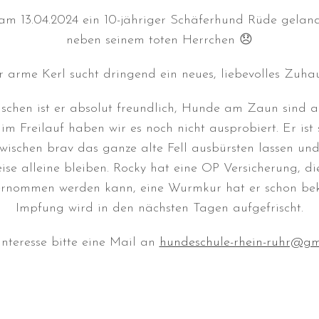
t am 13.04.2024 ein 10-jähriger Schäferhund Rüde geland
neben seinem toten Herrchen 😞
r arme Kerl sucht dringend ein neues, liebevolles Zuhau
schen ist er absolut freundlich, Hunde am Zaun sind a
im Freilauf haben wir es noch nicht ausprobiert. Er ist 
zwischen brav das ganze alte Fell ausbürsten lassen u
ise alleine bleiben. Rocky hat eine OP Versicherung, di
rnommen werden kann, eine Wurmkur hat er schon be
Impfung wird in den nächsten Tagen aufgefrischt.
Interesse bitte eine Mail an
hundeschule-rhein-ruhr@gm