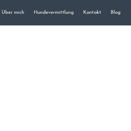
Über mich
Hundevermittlung
Kontakt
Blog
Cane Corso
Unsere Hunde
Welpen
Würfe
Hundetraining
Hundepension
Über mich
Hundevermittlung
Kontakt
Blog