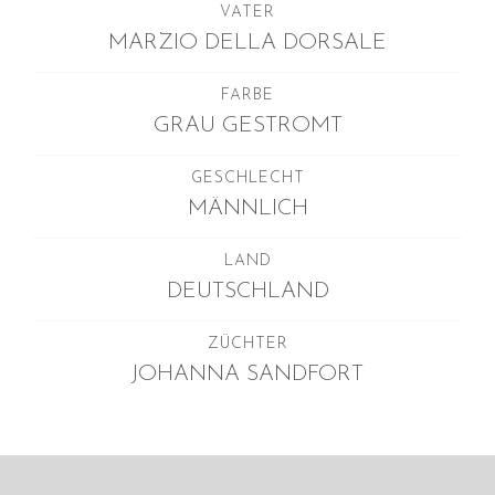
Januar 2025
VATER
MARZIO DELLA DORSALE
Dezember 2024
November 2024
FARBE
Oktober 2024
GRAU GESTROMT
September 2024
August 2024
GESCHLECHT
MÄNNLICH
Juli 2024
Juni 2024
LAND
Mai 2024
DEUTSCHLAND
April 2024
ZÜCHTER
März 2024
JOHANNA SANDFORT
Januar 2024
Dezember 2023
November 2023
September 2023