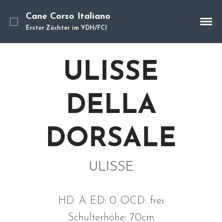
Cane Corso Italiano
Erster Züchter im VDH/FCI
Cane Corso
ULISSE
Unsere Hunde
Welpen
Würfe
DELLA
Hundetraining
Hundepension
DORSALE
Über mich
Hundevermittlung
ULISSE
Kontakt
Blog
HD: A ED: 0 OCD: frei
Schulterhöhe: 70cm