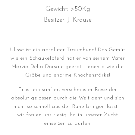
Gewicht: >50Kg
Besitzer: J. Krause
Durchmarsch und Urlaubsgefühle
in Hallbergmoos (D)!
Ulisse ist ein absoluter Traumhund! Das Gemüt
Voller Erfolg in Arnhem (NL)!
wie ein Schaukelpferd hat er von seinem Vater
Zino Della Dorsale sucht ein
Marzio Della Dorsale geerbt – ebenso wie die
neues Zuhause!
Größe und enorme Knochenstärke!
Voller Erfolg in Gerpinnes (B)!!
BIG 2 Platz 3 in Dortmund!
Er ist ein sanfter, verschmuster Riese der
absolut gelassen durch die Welt geht und sich
nicht so schnell aus der Ruhe bringen lässt –
wir freuen uns riesig ihn in unserer Zucht
einsetzen zu dürfen!