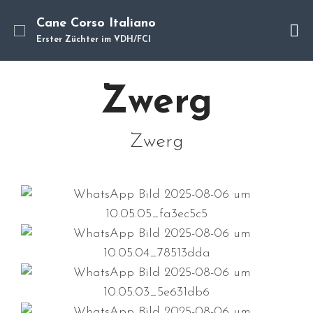
Cane Corso Italiano
Erster Züchter im VDH/FCI
Zwerg
Cane Corso
Unsere Hunde
Zwerg
Welpen
Würfe
Hundetraining
Hundepension
Über mich
Hundevermittlung
Kontakt
Blog