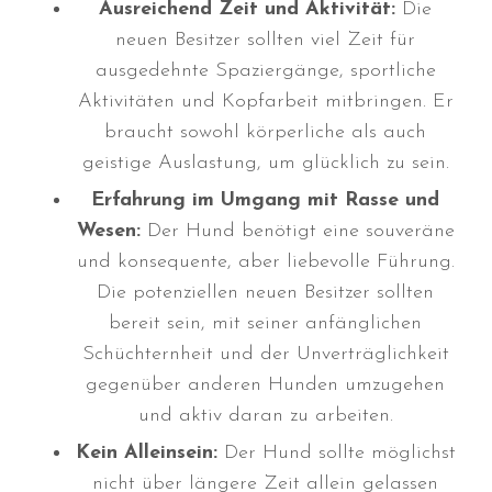
Ausreichend Zeit und Aktivität:
Die
Januar 2020
neuen Besitzer sollten viel Zeit für
Dezember 2019
ausgedehnte Spaziergänge, sportliche
November 2019
Aktivitäten und Kopfarbeit mitbringen. Er
September 2019
braucht sowohl körperliche als auch
August 2019
geistige Auslastung, um glücklich zu sein.
Juli 2019
Erfahrung im Umgang mit Rasse und
Juni 2019
Wesen:
Der Hund benötigt eine souveräne
April 2019
und konsequente, aber liebevolle Führung.
Die potenziellen neuen Besitzer sollten
März 2019
bereit sein, mit seiner anfänglichen
Februar 2019
Schüchternheit und der Unverträglichkeit
Januar 2019
gegenüber anderen Hunden umzugehen
Dezember 2018
und aktiv daran zu arbeiten.
November 2018
Kein Alleinsein:
Der Hund sollte möglichst
Oktober 2018
nicht über längere Zeit allein gelassen
September 2018