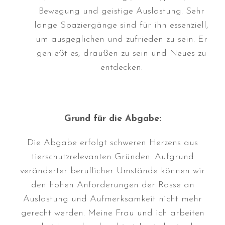
November 2023
Bewegung und geistige Auslastung. Sehr
September 2023
lange Spaziergänge sind für ihn essenziell,
August 2023
um ausgeglichen und zufrieden zu sein. Er
Juli 2023
genießt es, draußen zu sein und Neues zu
Juni 2023
entdecken.
April 2023
März 2023
Dezember 2022
Grund für die Abgabe:
Oktober 2022
August 2022
Die Abgabe erfolgt schweren Herzens aus
Juli 2022
tierschutzrelevanten Gründen. Aufgrund
veränderter beruflicher Umstände können wir
Juni 2022
den hohen Anforderungen der Rasse an
Mai 2022
Auslastung und Aufmerksamkeit nicht mehr
April 2022
gerecht werden. Meine Frau und ich arbeiten
März 2022