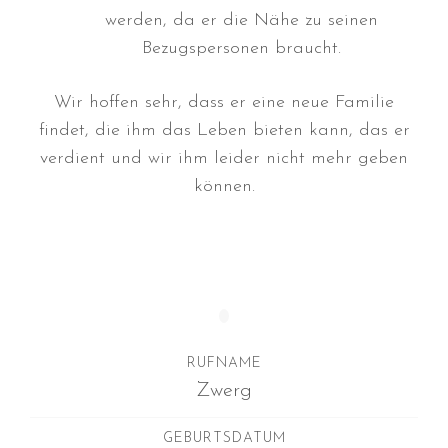
werden, da er die Nähe zu seinen
August 2018
Bezugspersonen braucht.
Juli 2018
Juni 2018
Wir hoffen sehr, dass er eine neue Familie
April 2018
findet, die ihm das Leben bieten kann, das er
März 2018
verdient und wir ihm leider nicht mehr geben
Februar 2018
können.
Januar 2018
November 2017
Oktober 2017
September 2017
August 2017
RUFNAME
Juli 2017
Zwerg
Juni 2017
Mai 2017
GEBURTSDATUM