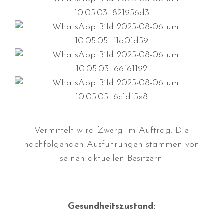
Durchmarsch und Urlaubsgefühle
in Hallbergmoos (D)!
Voller Erfolg in Arnhem (NL)!
Zino Della Dorsale sucht ein
Vermittelt wird Zwerg im Auftrag. Die
neues Zuhause!
nachfolgenden Ausführungen stammen von
Voller Erfolg in Gerpinnes (B)!!
seinen aktuellen Besitzern.
BIG 2 Platz 3 in Dortmund!
Gesundheitszustand: