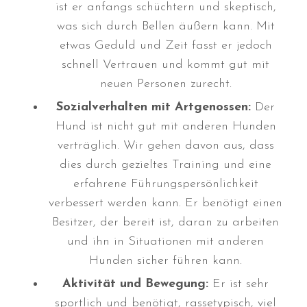
ist er anfangs schüchtern und skeptisch,
März 2025
was sich durch Bellen äußern kann. Mit
Januar 2025
etwas Geduld und Zeit fasst er jedoch
Dezember 2024
schnell Vertrauen und kommt gut mit
November 2024
neuen Personen zurecht.
Oktober 2024
Sozialverhalten mit Artgenossen:
Der
September 2024
Hund ist nicht gut mit anderen Hunden
verträglich. Wir gehen davon aus, dass
August 2024
dies durch gezieltes Training und eine
Juli 2024
erfahrene Führungspersönlichkeit
Juni 2024
verbessert werden kann. Er benötigt einen
Mai 2024
Besitzer, der bereit ist, daran zu arbeiten
April 2024
und ihn in Situationen mit anderen
März 2024
Hunden sicher führen kann.
Januar 2024
Aktivität und Bewegung:
Er ist sehr
Dezember 2023
sportlich und benötigt, rassetypisch, viel