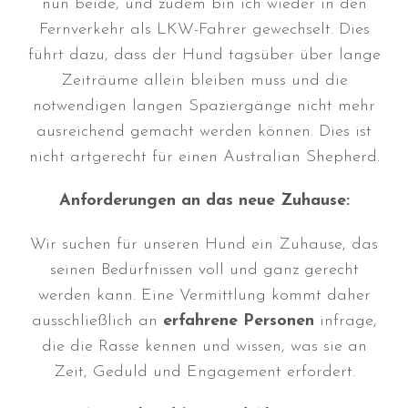
nun beide, und zudem bin ich wieder in den
Februar 2022
Fernverkehr als LKW-Fahrer gewechselt. Dies
Januar 2022
führt dazu, dass der Hund tagsüber über lange
Dezember 2021
Zeiträume allein bleiben muss und die
November 2021
notwendigen langen Spaziergänge nicht mehr
Oktober 2021
ausreichend gemacht werden können. Dies ist
September 2021
nicht artgerecht für einen Australian Shepherd.
August 2021
Anforderungen an das neue Zuhause:
Juli 2021
April 2021
Wir suchen für unseren Hund ein Zuhause, das
März 2021
seinen Bedürfnissen voll und ganz gerecht
Januar 2021
werden kann. Eine Vermittlung kommt daher
Dezember 2020
ausschließlich an
erfahrene Personen
infrage,
die die Rasse kennen und wissen, was sie an
September 2020
Zeit, Geduld und Engagement erfordert.
März 2020
Februar 2020