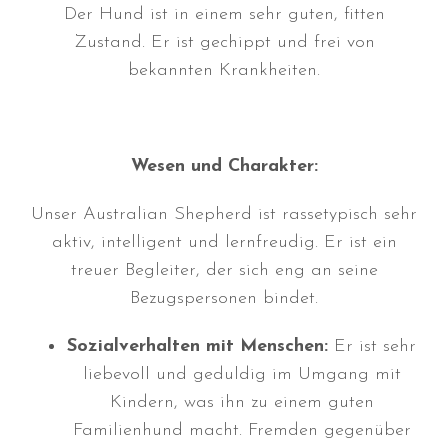
Der Hund ist in einem sehr guten, fitten
Zustand. Er ist gechippt und frei von
Juli 2026
bekannten Krankheiten.
Juni 2026
Mai 2026
April 2026
Wesen und Charakter:
März 2026
Februar 2026
Unser Australian Shepherd ist rassetypisch sehr
Dezember 2025
aktiv, intelligent und lernfreudig. Er ist ein
November 2025
treuer Begleiter, der sich eng an seine
Oktober 2025
Bezugspersonen bindet.
September 2025
Sozialverhalten mit Menschen:
Er ist sehr
August 2025
liebevoll und geduldig im Umgang mit
Juli 2025
Kindern, was ihn zu einem guten
Mai 2025
Familienhund macht. Fremden gegenüber
April 2025