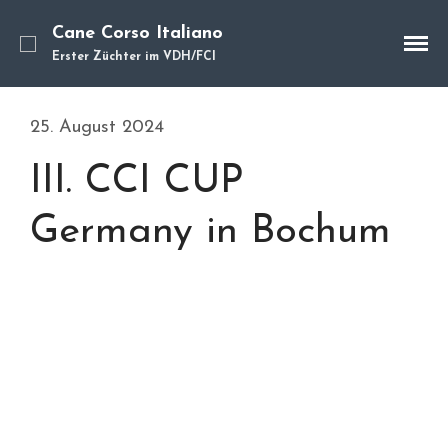
Cane Corso Italiano
Erster Züchter im VDH/FCI
Cane Corso
25. August 2024
Unsere Hunde
III. CCI CUP
Welpen
Würfe
Germany in Bochum
Hundetraining
Hundepension
Über mich
Hundevermittlung
Kontakt
Blog