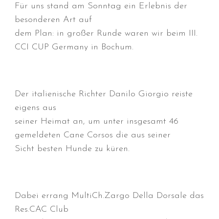
Für uns stand am Sonntag ein Erlebnis der
besonderen Art auf
dem Plan: in großer Runde waren wir beim III.
CCI CUP Germany in Bochum.
Durchmarsch und Urlaubsgefühle
in Hallbergmoos (D)!
Der italienische Richter Danilo Giorgio reiste
Voller Erfolg in Arnhem (NL)!
eigens aus
Zino Della Dorsale sucht ein
neues Zuhause!
seiner Heimat an, um unter insgesamt 46
Voller Erfolg in Gerpinnes (B)!!
gemeldeten Cane Corsos die aus seiner
Sicht besten Hunde zu küren.
BIG 2 Platz 3 in Dortmund!
Dabei errang MultiCh.Zargo Della Dorsale das
Res.CAC Club