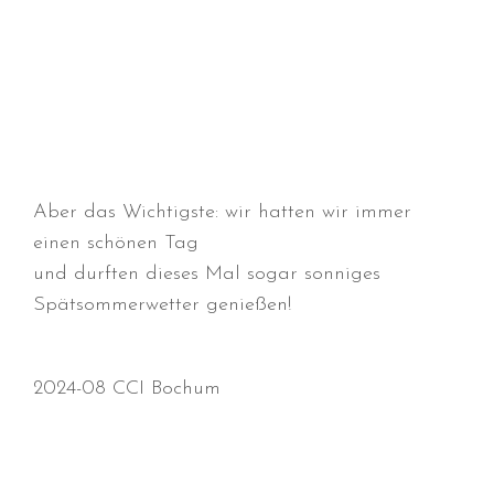
September 2023
August 2023
Juli 2023
Juni 2023
April 2023
März 2023
Dezember 2022
Aber das Wichtigste: wir hatten wir immer
Oktober 2022
einen schönen Tag
August 2022
und durften dieses Mal sogar sonniges
Spätsommerwetter genießen!
Juli 2022
Juni 2022
Mai 2022
2024-08 CCI Bochum
April 2022
März 2022
Februar 2022