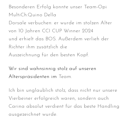
Besonderen Erfolg konnte unser Team-Opi
Januar 2025
MultiCh.Quino Della
Dezember 2024
Dorsale verbuchen: er wurde im stolzen Alter
November 2024
von 10 Jahren CCI CUP Winner 2024
Oktober 2024
und erhielt das BOS. Außerdem verlieh der
September 2024
Richter ihm zusätzlich die
August 2024
Auszeichnung für den besten Kopf.
Juli 2024
Juni 2024
Wir sind wahnsinnig stolz auf unseren
Alterspräsidenten im
Team.
Mai 2024
April 2024
Ich bin unglaublich stolz, dass nicht nur unsere
März 2024
Vierbeiner erfolgreich waren, sondern auch
Januar 2024
Carina absolut verdient für das beste Handling
Dezember 2023
ausgezeichnet wurde.
November 2023