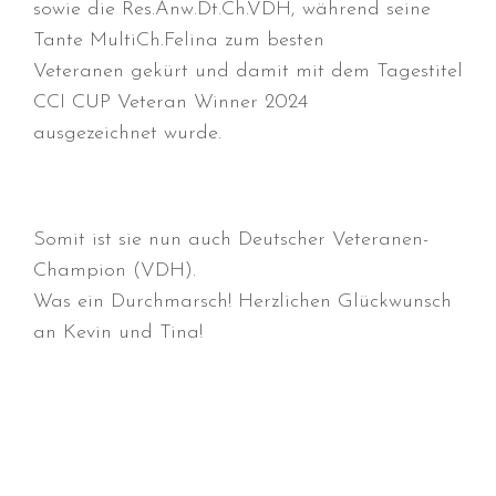
sowie die Res.Anw.Dt.Ch.VDH, während seine
Juli 2026
Tante MultiCh.Felina zum besten
Juni 2026
Veteranen gekürt und damit mit dem Tagestitel
Mai 2026
CCI CUP Veteran Winner 2024
April 2026
ausgezeichnet wurde.
März 2026
Februar 2026
Dezember 2025
Somit ist sie nun auch Deutscher Veteranen-
November 2025
Champion (VDH).
Oktober 2025
Was ein Durchmarsch! Herzlichen Glückwunsch
September 2025
an Kevin und Tina!
August 2025
Juli 2025
Mai 2025
April 2025
März 2025