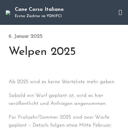
Cane Corso Italiano
Erster Züchter im VDH/FCI
Cane Corso
Unsere Hunde
6. Januar 2025
Welpen
Würfe
Welpen 2025
Hundetraining
Hundepension
Über mich
Hundevermittlung
Ab 2025 wird es keine Warteliste mehr geben.
Kontakt
Sobald ein Wurf geplant ist, wird es hier
Blog
veröffentlicht und Anfragen angenommen.
Für Frühjahr/Sommer 2025 sind zwei Würfe
geplant – Details folgen etwa Mitte Februar.