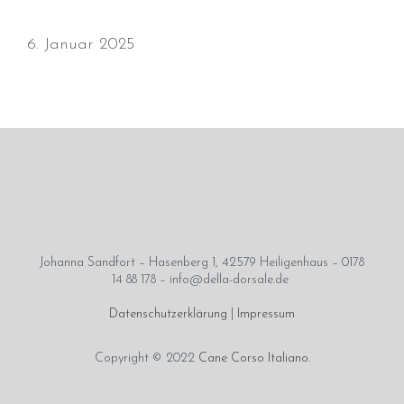
6. Januar 2025
Durchmarsch und Urlaubsgefühle
in Hallbergmoos (D)!
Voller Erfolg in Arnhem (NL)!
Zino Della Dorsale sucht ein
neues Zuhause!
Voller Erfolg in Gerpinnes (B)!!
BIG 2 Platz 3 in Dortmund!
Johanna Sandfort – Hasenberg 1, 42579 Heiligenhaus – 0178
14 88 178 – info@della-dorsale.de
Datenschutzerklärung
|
Impressum
Copyright © 2022
Cane Corso Italiano
.
Juli 2026