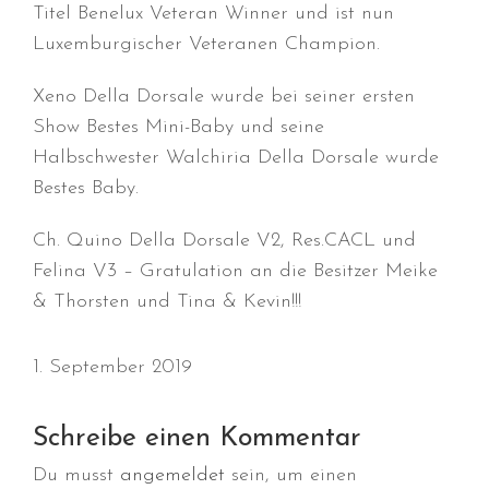
Titel Benelux Veteran Winner und ist nun
Luxemburgischer Veteranen Champion.
Xeno Della Dorsale wurde bei seiner ersten
Durchmarsch und Urlaubsgefühle
Show Bestes Mini-Baby und seine
in Hallbergmoos (D)!
Halbschwester Walchiria Della Dorsale wurde
Voller Erfolg in Arnhem (NL)!
Bestes Baby.
Zino Della Dorsale sucht ein
neues Zuhause!
Ch. Quino Della Dorsale V2, Res.CACL und
Voller Erfolg in Gerpinnes (B)!!
Felina V3 – Gratulation an die Besitzer Meike
BIG 2 Platz 3 in Dortmund!
& Thorsten und Tina & Kevin!!!
1. September 2019
Schreibe einen Kommentar
Juli 2026
Du musst
angemeldet
sein, um einen