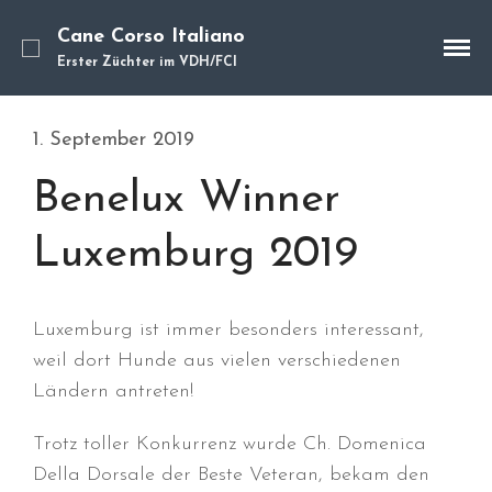
Cane Corso Italiano
Erster Züchter im VDH/FCI
Cane Corso
Unsere Hunde
1. September 2019
Welpen
Würfe
Benelux Winner
Hundetraining
Luxemburg 2019
Hundepension
Über mich
Hundevermittlung
Luxemburg ist immer besonders interessant,
Kontakt
weil dort Hunde aus vielen verschiedenen
Blog
Ländern antreten!
Trotz toller Konkurrenz wurde Ch. Domenica
Della Dorsale der Beste Veteran, bekam den