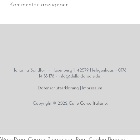
Juni 2026
Kommentar abzugeben.
Mai 2026
April 2026
März 2026
Februar 2026
Dezember 2025
November 2025
Oktober 2025
Johanna Sandfort – Hasenberg 1, 42579 Heiligenhaus – 0178
14 88 178 – info@della-dorsale.de
September 2025
Datenschutzerklärung
|
Impressum
August 2025
Juli 2025
Copyright © 2022
Cane Corso Italiano
.
Mai 2025
April 2025
März 2025
Januar 2025
WordPress Cookie Plugin von Real Cookie Banner