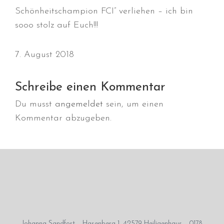
Schönheitschampion FCI” verliehen – ich bin
sooo stolz auf Euch!!!
Durchmarsch und Urlaubsgefühle
7. August 2018
in Hallbergmoos (D)!
Voller Erfolg in Arnhem (NL)!
Schreibe einen Kommentar
Zino Della Dorsale sucht ein
neues Zuhause!
Du musst
angemeldet
sein, um einen
Voller Erfolg in Gerpinnes (B)!!
Kommentar abzugeben.
BIG 2 Platz 3 in Dortmund!
Juli 2026
Johanna Sandfort – Hasenberg 1, 42579 Heiligenhaus – 0178