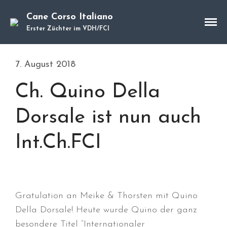
Cane Corso Italiano
Erster Züchter im VDH/FCI
Cane Corso
Unsere Hunde
7. August 2018
Welpen
Würfe
Ch. Quino Della
Hundetraining
Hundepension
Dorsale ist nun auch
Über mich
Int.Ch.FCI
Hundevermittlung
Kontakt
Blog
Gratulation an Meike & Thorsten mit Quino
Della Dorsale! Heute wurde Quino der ganz
besondere Titel “Internationaler