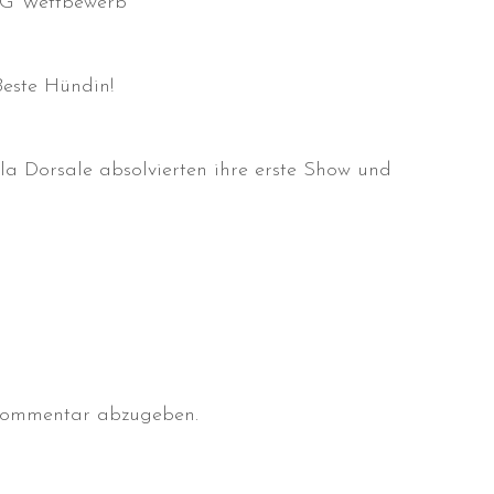
BIG Wettbewerb
Beste Hündin!
a Dorsale absolvierten ihre erste Show und
Kommentar abzugeben.