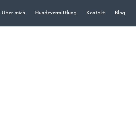
Über mich
Hundevermittlung
Kontakt
Blog
Cane Corso
Unsere Hunde
Welpen
Würfe
Hundetraining
Hundepension
Über mich
Hundevermittlung
Kontakt
Blog